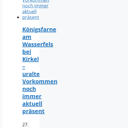
Königsfarne
am
Wasserfels
bei
Kirkel
–
uralte
Vorkommen
noch
immer
aktuell
präsent
27.