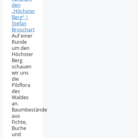
den
„Höchster
Berg“ |
Stefan
Broschart
Auf einer
Runde
um den
Höchster
Berg
schauen
wir uns
die
Pilzflora
des
Waldes
an.
Baumbestände
aus
Fichte,
Buche
und