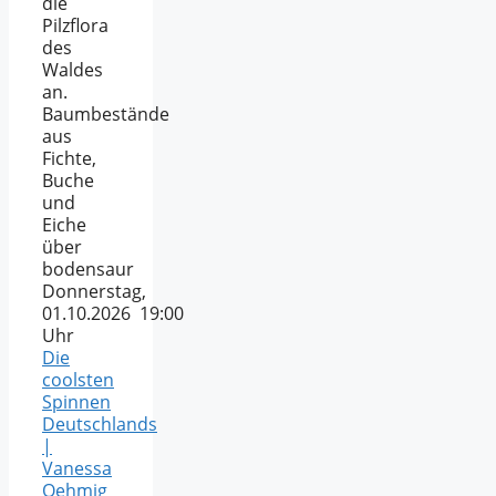
die
Pilzflora
des
Waldes
an.
Baumbestände
aus
Fichte,
Buche
und
Eiche
über
bodensaur
Donnerstag,
01.10.2026 19:00
Uhr
Die
coolsten
Spinnen
Deutschlands
|
Vanessa
Oehmig