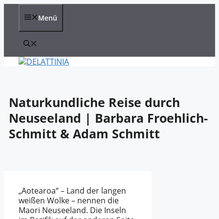
Zum
Inhalt
Menü
springen
Naturkundliche Reise durch
Neuseeland | Barbara Froehlich-
Schmitt & Adam Schmitt
„Aotearoa“ – Land der langen
weißen Wolke – nennen die
Maori Neuseeland. Die Inseln