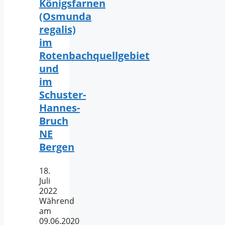
Königsfarnen
(Osmunda
regalis)
im
Rotenbachquellgebiet
und
im
Schuster-
Hannes-
Bruch
NE
Bergen
18.
Juli
2022
Während
am
09.06.2020