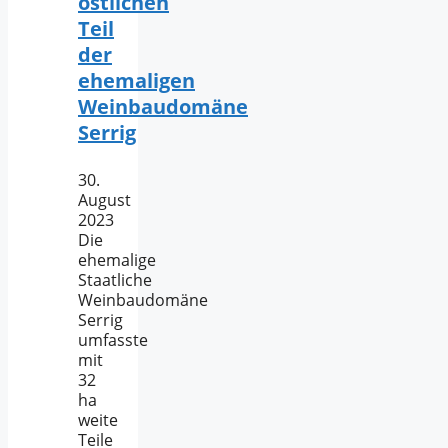
östlichen
Teil
der
ehemaligen
Weinbaudomäne
Serrig
30.
August
2023
Die
ehemalige
Staatliche
Weinbaudomäne
Serrig
umfasste
mit
32
ha
weite
Teile