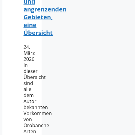
und
angrenzenden
Gebieten,
eine
Übersicht
24.
März
2026
In
dieser
Übersicht
sind
alle
dem
Autor
bekannten
Vorkommen
von
Orobanche-
Arten