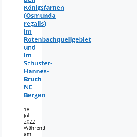
Königsfarnen
(Osmunda
regalis)
im
Rotenbachquellgebiet
und
im
Schuster-
Hannes-
Bruch
NE
Bergen
18.
Juli
2022
Während
am