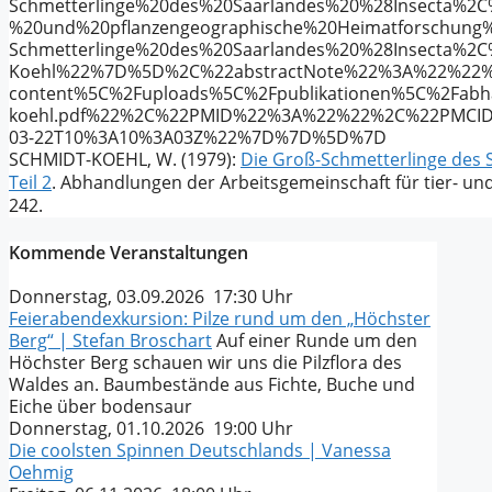
Schmetterlinge%20des%20Saarlandes%20%28Insecta%2C
%20und%20pflanzengeographische%20Heimatforschun
Schmetterlinge%20des%20Saarlandes%20%28Insecta%
Koehl%22%7D%5D%2C%22abstractNote%22%3A%22%22
content%5C%2Fuploads%5C%2Fpublikationen%5C%2Fabhan
koehl.pdf%22%2C%22PMID%22%3A%22%22%2C%22PMCI
03-22T10%3A10%3A03Z%22%7D%7D%5D%7D
SCHMIDT-KOEHL, W. (1979):
Die Groß-Schmetterlinge des S
Teil 2
. Abhandlungen der Arbeitsgemeinschaft für tier- u
242.
Kommende Veranstaltungen
Donnerstag, 03.09.2026 17:30 Uhr
Feierabendexkursion: Pilze rund um den „Höchster
Berg“ | Stefan Broschart
Auf einer Runde um den
Höchster Berg schauen wir uns die Pilzflora des
Waldes an. Baumbestände aus Fichte, Buche und
Eiche über bodensaur
Donnerstag, 01.10.2026 19:00 Uhr
Die coolsten Spinnen Deutschlands | Vanessa
Oehmig