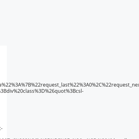
eta%22%3A%7B%22request_last%22%3A0%2C%22reques
Bdiv%20class%3D%26quot%3Bcsl-
-