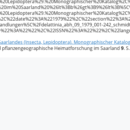
%20Lepidoptera%29.%20Monographischer%20Katalog%2C%
g%20im%20Saarland%20%26lt%3Bb%26gt%3B9%26lt%3B%5
2C%20Lepidoptera%29.%20Monographischer%20Katalog
%2C%22date%22%3A%221979%22%2C%22section%22%3A%
dlungen%5C%2Fdelattinia_abh_09_1979_001-242_schmidt
D%22%3A%22%22%2C%22ISSN%22%3A%22%22%2C%22langu
aarlandes (Insecta, Lepidoptera). Monographischer Katalog
nd pflanzengeographische Heimatforschung im Saarland
9
. S