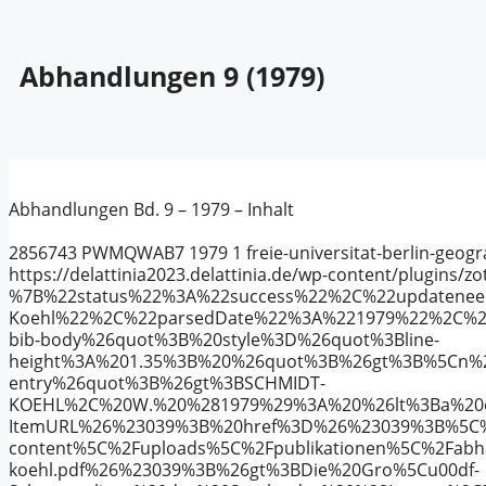
Abhandlungen 9 (1979)
Abhandlungen Bd. 9 – 1979 – Inhalt
2856743
PWMQWAB7
1979
1
freie-universitat-berlin-geo
https://delattinia2023.delattinia.de/wp-content/plugins/zo
%7B%22status%22%3A%22success%22%2C%22updatene
Koehl%22%2C%22parsedDate%22%3A%221979%22%2C%22
bib-body%26quot%3B%20style%3D%26quot%3Bline-
height%3A%201.35%3B%20%26quot%3B%26gt%3B%5Cn%20
entry%26quot%3B%26gt%3BSCHMIDT-
KOEHL%2C%20W.%20%281979%29%3A%20%26lt%3Ba%20c
ItemURL%26%23039%3B%20href%3D%26%23039%3B%5C
content%5C%2Fuploads%5C%2Fpublikationen%5C%2Fabhan
koehl.pdf%26%23039%3B%26gt%3BDie%20Gro%5Cu00df-