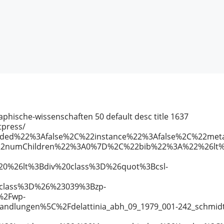
graphische-wissenschaften
50
default
desc
title
1637
tpress/
eded%22%3Afalse%2C%22instance%22%3Afalse%2C%22m
numChildren%22%3A0%7D%2C%22bib%22%3A%22%26lt%3
%26lt%3Bdiv%20class%3D%26quot%3Bcsl-
lass%3D%26%23039%3Bzp-
%2Fwp-
dlungen%5C%2Fdelattinia_abh_09_1979_001-242_schmidt