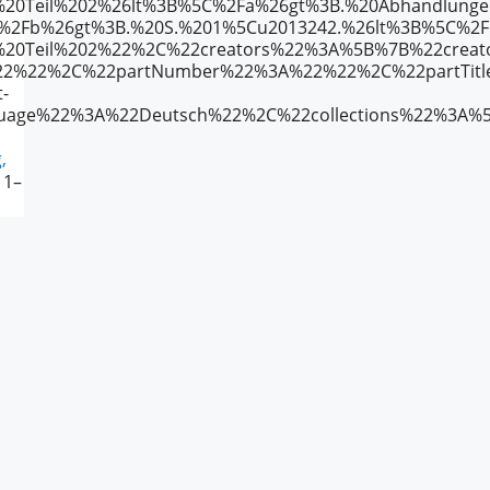
20Teil%202%26lt%3B%5C%2Fa%26gt%3B.%20Abhandlungen
C%2Fb%26gt%3B.%20S.%201%5Cu2013242.%26lt%3B%5C%2
%2C%20Teil%202%22%2C%22creators%22%3A%5B%7B%22cr
22%22%2C%22partNumber%22%3A%22%22%2C%22partTit
-
age%22%3A%22Deutsch%22%2C%22collections%22%3A%
,
. 1–