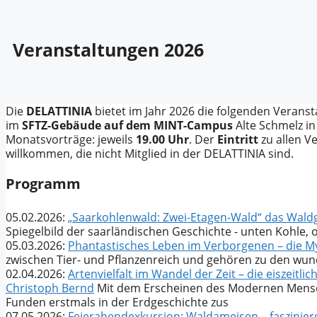
Veranstaltungen 2026
Die
DELATTINIA
bietet im Jahr 2026 die folgenden Veranst
im
SFTZ-Gebäude auf dem MINT-Campus
Alte Schmelz in 
Monatsvorträge: jeweils
19.00 Uhr
. Der
Eintritt
zu allen V
willkommen, die nicht Mitglied in der DELATTINIA sind.
Programm
05.02.2026:
„Saarkohlenwald: Zwei-Etagen-Wald“ das Waldge
Spiegelbild der saarländischen Geschichte - unten Kohle,
05.03.2026:
Phantastisches Leben im Verborgenen – die 
zwischen Tier- und Pflanzenreich und gehören zu den wu
02.04.2026:
Artenvielfalt im Wandel der Zeit – die eiszeitli
Christoph Bernd
Mit dem Erscheinen des Modernen Mensche
Funden erstmals in der Erdgeschichte zus
07.05.2026:
Feierabendexkursion: Waldameisen – faszinie