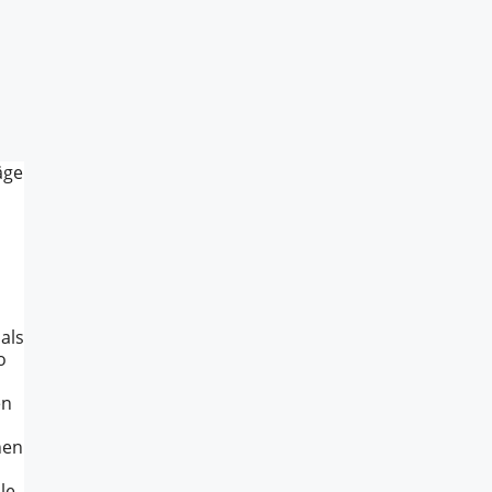
äge
als
o
en
hen
le