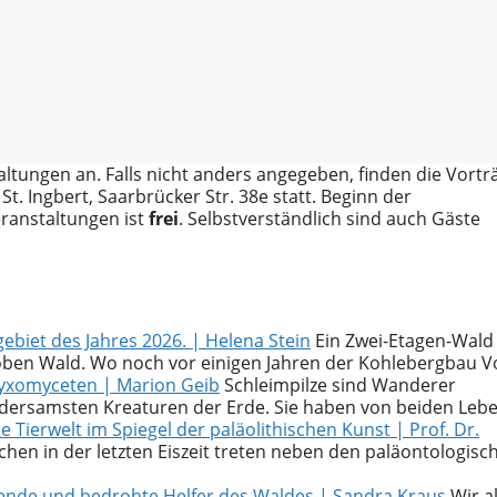
altungen an. Falls nicht anders angegeben, finden die Vortr
St. Ingbert, Saarbrücker Str. 38e statt. Beginn der
eranstaltungen ist
frei
. Selbstverständlich sind auch Gäste
biet des Jahres 2026. | Helena Stein
Ein Zwei-Etagen-Wald 
 oben Wald. Wo noch vor einigen Jahren der Kohlebergbau V
Myxomyceten | Marion Geib
Schleimpilze sind Wanderer
ndersamsten Kreaturen der Erde. Sie haben von beiden Leb
che Tierwelt im Spiegel der paläolithischen Kunst | Prof. Dr.
n in der letzten Eiszeit treten neben den paläontologisc
rende und bedrohte Helfer des Waldes | Sandra Kraus
Wir al