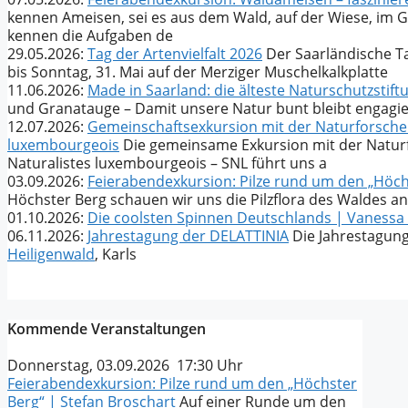
kennen Ameisen, sei es aus dem Wald, auf der Wiese, im 
kennen die Aufgaben de
29.05.2026:
Tag der Artenvielfalt 2026
Der Saarländische Tag
bis Sonntag, 31. Mai auf der Merziger Muschelkalkplatte
11.06.2026:
Made in Saarland: die älteste Naturschutzstif
und Granatauge – Damit unsere Natur bunt bleibt engagie
12.07.2026:
Gemeinschaftsexkursion mit der Naturforschen
luxembourgeois
Die gemeinsame Exkursion mit der Natur
Naturalistes luxembourgeois – SNL führt uns a
03.09.2026:
Feierabendexkursion: Pilze rund um den „Höch
Höchster Berg schauen wir uns die Pilzflora des Waldes 
01.10.2026:
Die coolsten Spinnen Deutschlands | Vaness
06.11.2026:
Jahrestagung der DELATTINIA
Die Jahrestagun
Heiligenwald
, Karls
Kommende Veranstaltungen
Donnerstag, 03.09.2026 17:30 Uhr
Feierabendexkursion: Pilze rund um den „Höchster
Berg“ | Stefan Broschart
Auf einer Runde um den