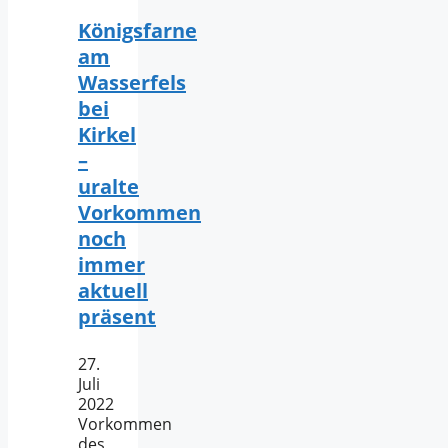
Königsfarne
am
Wasserfels
bei
Kirkel
–
uralte
Vorkommen
noch
immer
aktuell
präsent
27.
Juli
2022
Vorkommen
des