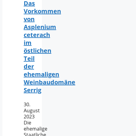
Das
Vorkommen
von
Asplenium
ceterach
im
östlichen
Teil
der
ehemaligen
Weinbaudomäne
Serrig
30.
August
2023
Die
ehemalige
Staatliche