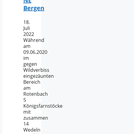
NE
Bergen
18.
Juli
2022
Während
am
09.06.2020
im
gegen
Wildverbiss
eingezäunten
Bereich
am
Rotenbach
5
Königsfarnstöcke
mit
zusammen
14
Wedeln