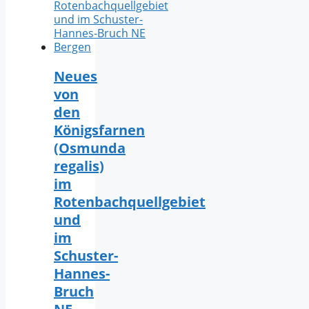
Neues
von
den
Königsfarnen
(Osmunda
regalis)
im
Rotenbachquellgebiet
und
im
Schuster-
Hannes-
Bruch