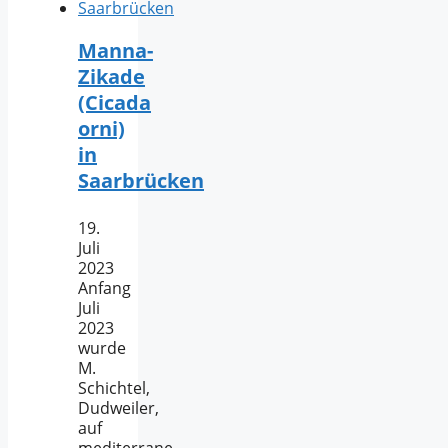
Manna-
Zikade
(Cicada
orni)
in
Saarbrücken
19.
Juli
2023
Anfang
Juli
2023
wurde
M.
Schichtel,
Dudweiler,
auf
mediterrane