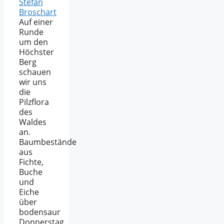
Stefan
Broschart
Auf einer
Runde
um den
Höchster
Berg
schauen
wir uns
die
Pilzflora
des
Waldes
an.
Baumbestände
aus
Fichte,
Buche
und
Eiche
über
bodensaur
Donnerstag,