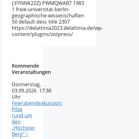
{:FYNNK22Z}
PWMQWAB7
1983
1
freie-universitat-berlin-
geographische-wissenschaften
50
default
desc
title
2307
https://delattinia2023.delattinia.de/wp-
content/plugins/zotpress/
Kommende
Veranstaltungen
Donnerstag,
03.09.2026 17:30
Uhr
Feierabendexkursion:
Pilze
rund um
den
„Höchster
Berg“ |