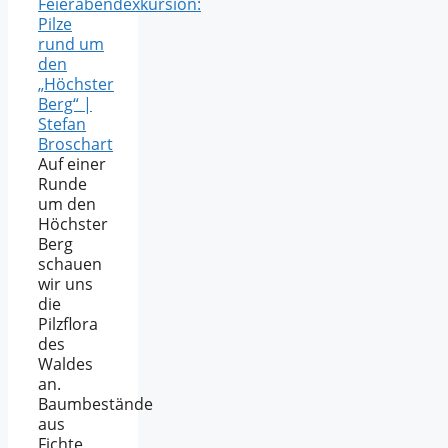
Feierabendexkursion:
Pilze
rund um
den
„Höchster
Berg“ |
Stefan
Broschart
Auf einer
Runde
um den
Höchster
Berg
schauen
wir uns
die
Pilzflora
des
Waldes
an.
Baumbestände
aus
Fichte,