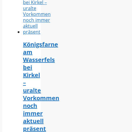
Königsfarne
am
Wasserfels
bei
Kirkel
–
uralte
Vorkommen
noch
immer
aktuell
präsent