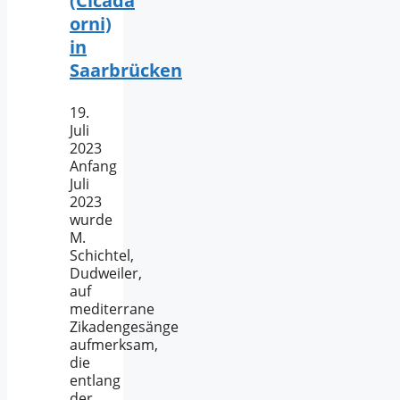
(Cicada
orni)
in
Saarbrücken
19.
Juli
2023
Anfang
Juli
2023
wurde
M.
Schichtel,
Dudweiler,
auf
mediterrane
Zikadengesänge
aufmerksam,
die
entlang
der