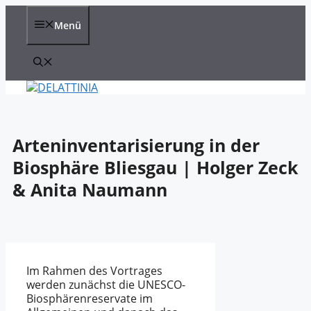
Zum
Inhalt
Menü
springen
Arteninventarisierung in der
Biosphäre Bliesgau | Holger Zeck
& Anita Naumann
Im Rahmen des Vortrages
werden zunächst die UNESCO-
Biosphärenreservate im