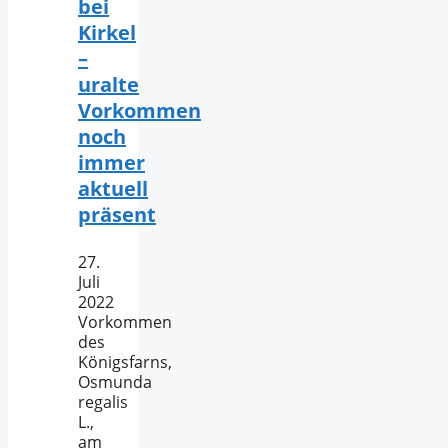
bei
Kirkel
–
uralte
Vorkommen
noch
immer
aktuell
präsent
27.
Juli
2022
Vorkommen
des
Königsfarns,
Osmunda
regalis
L.,
am