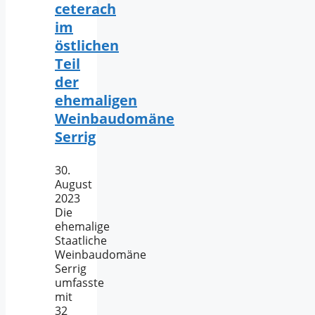
ceterach
im
östlichen
Teil
der
ehemaligen
Weinbaudomäne
Serrig
30.
August
2023
Die
ehemalige
Staatliche
Weinbaudomäne
Serrig
umfasste
mit
32