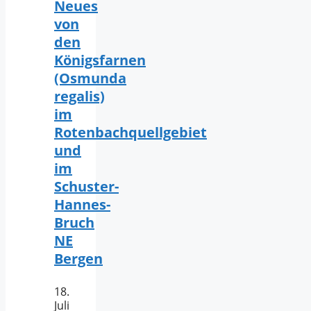
Neues
von
den
Königsfarnen
(Osmunda
regalis)
im
Rotenbachquellgebiet
und
im
Schuster-
Hannes-
Bruch
NE
Bergen
18.
Juli