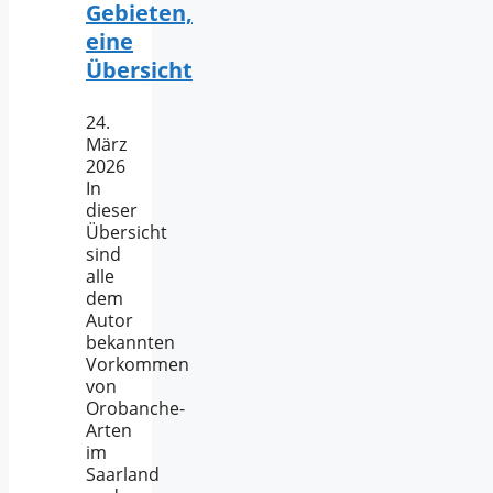
Gebieten,
eine
Übersicht
24.
März
2026
In
dieser
Übersicht
sind
alle
dem
Autor
bekannten
Vorkommen
von
Orobanche-
Arten
im
Saarland