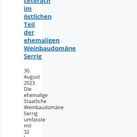
ceterach
im
östlichen
Teil
der
ehemaligen
Weinbaudomäne
Serrig
30.
August
2023
Die
ehemalige
Staatliche
Weinbaudomäne
Serrig
umfasste
mit
32