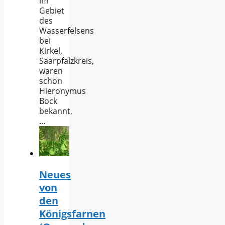
im
Gebiet
des
Wasserfelsens
bei
Kirkel,
Saarpfalzkreis,
waren
schon
Hieronymus
Bock
bekannt,
…
Neues
von
den
Königsfarnen