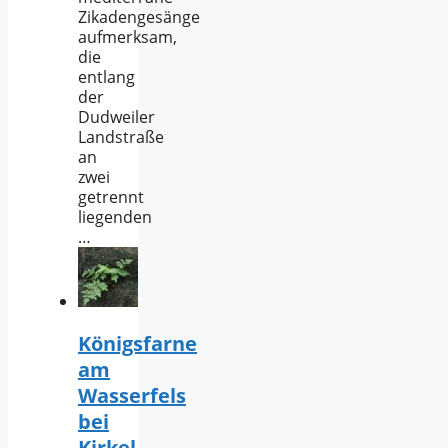
Zikadengesänge
aufmerksam,
die
entlang
der
Dudweiler
Landstraße
an
zwei
getrennt
liegenden
…
Königsfarne
am
Wasserfels
bei
Kirkel