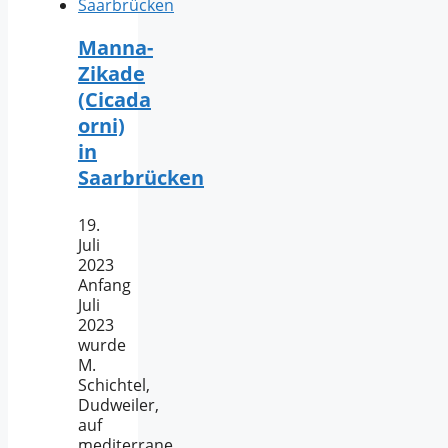
Manna-
Zikade
(Cicada
orni)
in
Saarbrücken
19.
Juli
2023
Anfang
Juli
2023
wurde
M.
Schichtel,
Dudweiler,
auf
mediterrane