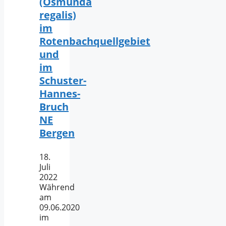
(Osmunda
regalis)
im
Rotenbachquellgebiet
und
im
Schuster-
Hannes-
Bruch
NE
Bergen
18.
Juli
2022
Während
am
09.06.2020
im