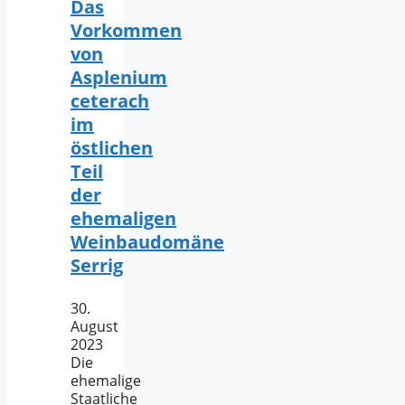
Das
Vorkommen
von
Asplenium
ceterach
im
östlichen
Teil
der
ehemaligen
Weinbaudomäne
Serrig
30.
August
2023
Die
ehemalige
Staatliche