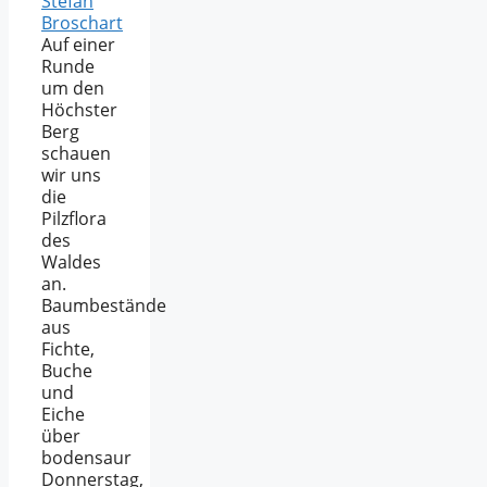
Stefan
Broschart
Auf einer
Runde
um den
Höchster
Berg
schauen
wir uns
die
Pilzflora
des
Waldes
an.
Baumbestände
aus
Fichte,
Buche
und
Eiche
über
bodensaur
Donnerstag,