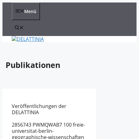
Zum
Inhalt
Menü
springen
Publikationen
Veröffentlichungen der
DELATTINIA
2856743
PWMQWAB7
100
freie-
universitat-berlin-
geographische-wissenschaften