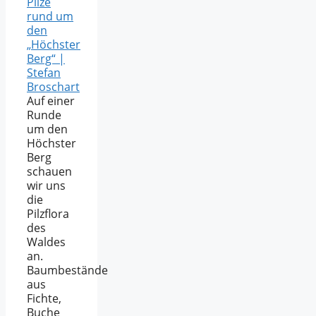
Pilze
rund um
den
„Höchster
Berg“ |
Stefan
Broschart
Auf einer
Runde
um den
Höchster
Berg
schauen
wir uns
die
Pilzflora
des
Waldes
an.
Baumbestände
aus
Fichte,
Buche