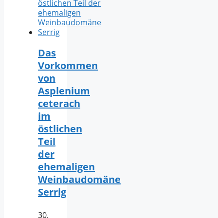
Das
Vorkommen
von
Asplenium
ceterach
im
östlichen
Teil
der
ehemaligen
Weinbaudomäne
Serrig
30.