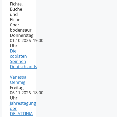
Fichte,
Buche
und
Eiche
über
bodensaur
Donnerstag,
01.10.2026 19:00
Uhr
Die
coolsten
Spinnen
Deutschlands
|
Vanessa
Oehmig
Freitag,
06.11.2026 18:00
Uhr
Jahrestagung
der
DELATTINIA