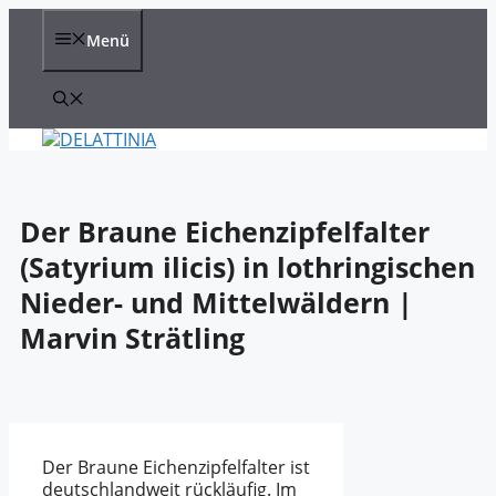
Zum
Inhalt
Menü
springen
Der Braune Eichenzipfelfalter
(Satyrium ilicis) in lothringischen
Nieder- und Mittelwäldern |
Marvin Strätling
Der Braune Eichenzipfelfalter ist
deutschlandweit rückläufig. Im