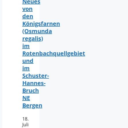
Neues
von
den
Königsfarnen
(Osmunda
regalis)
im
Rotenbachquellgebiet
und
im
Schuster-
Hannes-
Bruch
NE
Bergen
18.
Juli