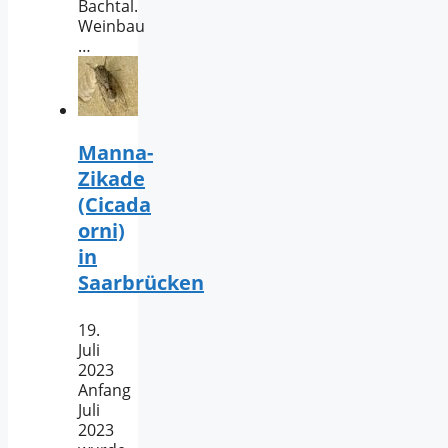
Bachtal.
Weinbau
…
Manna-
Zikade
(Cicada
orni)
in
Saarbrücken
19.
Juli
2023
Anfang
Juli
2023