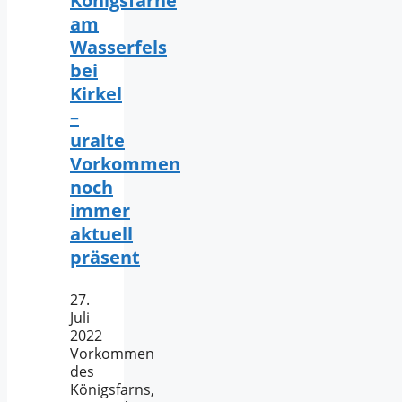
Königsfarne
am
Wasserfels
bei
Kirkel
–
uralte
Vorkommen
noch
immer
aktuell
präsent
27.
Juli
2022
Vorkommen
des
Königsfarns,