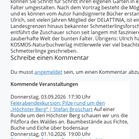
können Sie Schritt für Schritt ihren eigenen Garten in 
Falter umgestalten. Nach dem Vortrag besteht die Mögl
und es können vom Autor handsignierte Bücher ersta
Ulrich, seit vielen Jahren Mitglied der DELATTINIA, ist ei
Landesgrenzen hinaus bekannter Schmetterlingsforsch
entführt die Zuschauer schon seit langem mit faszinier
zauberhafte Welt der bunten Falter. Übrigens: Ulrich h
KOSMOS-Naturbuchverlag mittlerweile vier viel beacht
Schmetterlinge geschrieben.
Schreibe einen Kommentar
Du musst
angemeldet
sein, um einen Kommentar abz
Kommende Veranstaltungen
Donnerstag, 03.09.2026 17:30 Uhr
Feierabendexkursion: Pilze rund um den
„Höchster Berg“ | Stefan Broschart
Auf einer
Runde um den Höchster Berg schauen wir uns die
Pilzflora des Waldes an. Baumbestände aus Fichte,
Buche und Eiche über bodensaur
Donnerstag, 01.10.2026 19:00 Uhr