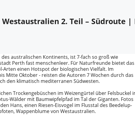
estaustralien 2. Teil – Südroute |
 des australischen Kontinents, ist 7-fach so groß wie
adt Perth fast menschenleer. Für Naturfreunde bietet das
-Arten einen Hotspot der biologischen Vielfalt. Im
bis Mitte Oktober - reisten die Autoren 7 Wochen durch das
urch den klimatisch mediterranen Südwesten.
reichen Trockengebüschen im Weizengürtel über Felsbuckel 
yptus-Wälder mit Baumwipfelpfad im Tal der Giganten. Fotos
nden Hans, einen Riesen-Eisvogel im Flusstal des Beedelup-
upfoten, Wappenblume von Westaustralien.