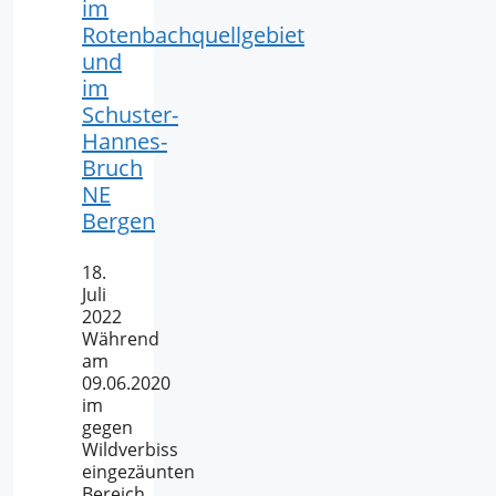
im
Rotenbachquellgebiet
und
im
Schuster-
Hannes-
Bruch
NE
Bergen
18.
Juli
2022
Während
am
09.06.2020
im
gegen
Wildverbiss
eingezäunten
Bereich