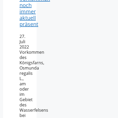
noch
immer
aktuell
präsent
27.
Juli
2022
Vorkommen
des
Königsfarns,
Osmunda
regalis
L.,
am
oder
im
Gebiet
des
Wasserfelsens
bei