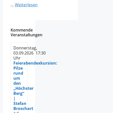
…
Weiterlesen
Kommende
Veranstaltungen
Donnerstag,
03.09.2026 17:30
Uhr
Feierabendexkursion:
Pilze
rund
um
den
„Höchster
Berg“
|
Stefan
Broschart