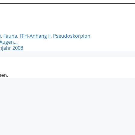
e
,
Fauna
,
FFH-Anhang II
,
Pseudoskorpion
e Augen…
hjahr 2008
ben.