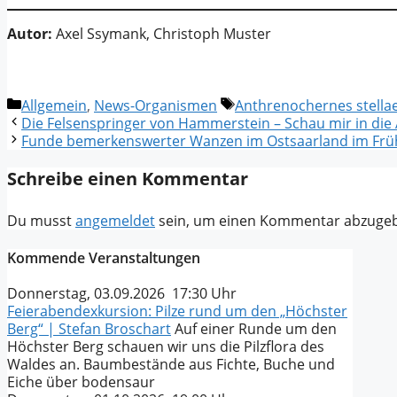
Autor:
Axel Ssymank, Christoph Muster
Kategorien
Schlagwörter
Allgemein
,
News-Organismen
Anthrenochernes stella
Die Felsenspringer von Hammerstein – Schau mir in di
Funde bemerkenswerter Wanzen im Ostsaarland im Frü
Schreibe einen Kommentar
Du musst
angemeldet
sein, um einen Kommentar abzuge
Kommende Veranstaltungen
Donnerstag, 03.09.2026 17:30 Uhr
Feierabendexkursion: Pilze rund um den „Höchster
Berg“ | Stefan Broschart
Auf einer Runde um den
Höchster Berg schauen wir uns die Pilzflora des
Waldes an. Baumbestände aus Fichte, Buche und
Eiche über bodensaur