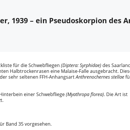
, 1939 – ein Pseudoskorpion des An
liste für die Schwebfliegen
(Diptera: Syrphidae)
des Saarlan
hten Halbtrockenrasen eine Malaise-Falle ausgebracht. Dies
 der sehr seltenen FFH-Anhangsart
Anthrenochernes stellae
fü
Hinterbein einer Schwebfliege
(Myathropa florea)
. Die Art ist
zt.
für Band 35 vorgesehen.