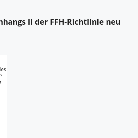
hangs II der FFH-Richtlinie neu
des
e
r