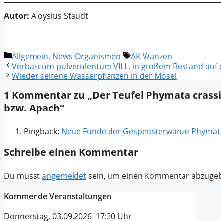
Autor:
Aloysius Staudt
Kategorien
Schlagwörter
Allgemein
,
News-Organismen
AK Wanzen
Verbascum pulverulentum VILL. in großem Bestand auf 
Wieder seltene Wasserpflanzen in der Mosel
1 Kommentar zu „Der Teufel Phymata crass
bzw. Apach“
Pingback:
Neue Funde der Gespensterwanze Phymata 
Schreibe einen Kommentar
Du musst
angemeldet
sein, um einen Kommentar abzuge
Kommende Veranstaltungen
Donnerstag, 03.09.2026 17:30 Uhr