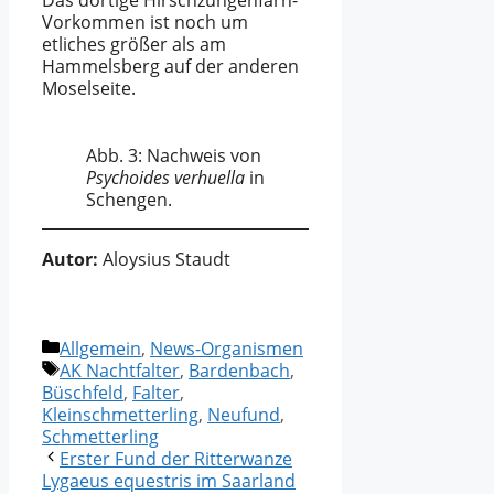
Vorkommen ist noch um
etliches größer als am
Hammelsberg auf der anderen
Moselseite.
Abb. 3: Nachweis von
Psychoides verhuella
in
Schengen.
Autor:
Aloysius Staudt
Kategorien
Allgemein
,
News-Organismen
Schlagwörter
AK Nachtfalter
,
Bardenbach
,
Büschfeld
,
Falter
,
Kleinschmetterling
,
Neufund
,
Schmetterling
Erster Fund der Ritterwanze
Lygaeus equestris im Saarland