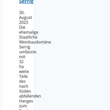
Serrig
30.
August
2023
Die
ehemalige
Staatliche
Weinbaudomäne
Serrig
umfasste
mit
32
ha
weite
Teile
des
nach
Süden
abfallenden
Hanges
zum