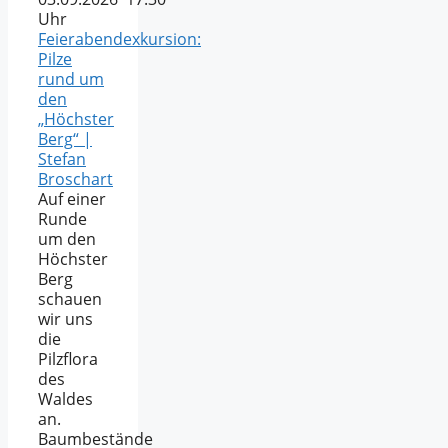
Uhr
Feierabendexkursion:
Pilze
rund um
den
„Höchster
Berg“ |
Stefan
Broschart
Auf einer
Runde
um den
Höchster
Berg
schauen
wir uns
die
Pilzflora
des
Waldes
an.
Baumbestände