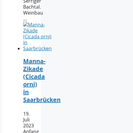
Serriger
Bachtal.
Weinbau
…
Manna-
Zikade
(Cicada
orni)
in
Saarbrücken
19.
Juli
2023
Anfang