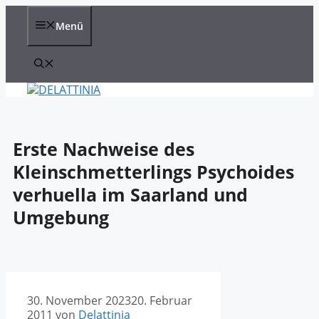
Zum
Inhalt
Menü
springen
Erste Nachweise des
Kleinschmetterlings Psychoides
verhuella im Saarland und
Umgebung
30. November 2023
20. Februar
2011
von
Delattinia