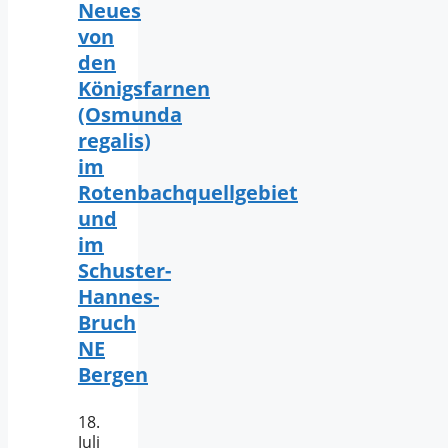
Neues
von
den
Königsfarnen
(Osmunda
regalis)
im
Rotenbachquellgebiet
und
im
Schuster-
Hannes-
Bruch
NE
Bergen
18.
Juli