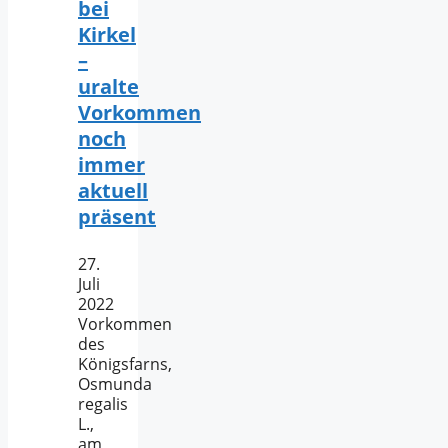
bei
Kirkel
–
uralte
Vorkommen
noch
immer
aktuell
präsent
27.
Juli
2022
Vorkommen
des
Königsfarns,
Osmunda
regalis
L.,
am