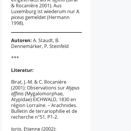
& Rocanière 2001). Aus
Luxemburg ist wiederum nur
A.
piceus
gemeldet (Hermann
1998).
Autoren:
A. Staudt, B.
Dennemärker, P. Steinfeld
***
Literatur:
Birat, J.-M. & C. Rocanière
(2001): Observations sur
Atypus
affinis
(Mygalomorphae,
Atypidae) EICHWALD, 1830 en
région Lorraine. – Arachnides.
Bulletin de terrariophilie et de
recherche n°51. P1-2.
Iorio, Etienne (2002):