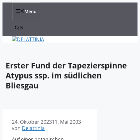
Zum
Inhalt
Menü
springen
Erster Fund der Tapezierspinne
Atypus ssp. im südlichen
Bliesgau
24. Oktober 2023
11. Mai 2003
von
Delattinia
Auf einer botanischen