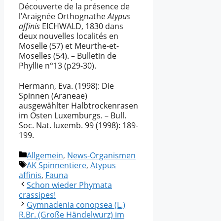
Découverte de la présence de
l’Araignée Orthognathe
Atypus
affinis
EICHWALD, 1830 dans
deux nouvelles localités en
Moselle (57) et Meurthe-et-
Moselles (54). – Bulletin de
Phyllie n°13 (p29-30).
Hermann, Eva. (1998): Die
Spinnen (Araneae)
ausgewählter Halbtrockenrasen
im Osten Luxemburgs. – Bull.
Soc. Nat. luxemb. 99 (1998): 189-
199.
Kategorien
Allgemein
,
News-Organismen
Schlagwörter
AK Spinnentiere
,
Atypus
affinis
,
Fauna
Schon wieder Phymata
crassipes!
Gymnadenia conopsea (L.)
R.Br. (Große Händelwurz) im