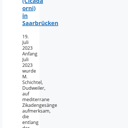
(Cicada
orni)
in
Saarbrücken
19.
Juli
2023
Anfang
Juli
2023
wurde
M.
Schichtel,
Dudweiler,
auf
mediterrane
Zikadengesänge
aufmerksam,
die
entlang
der