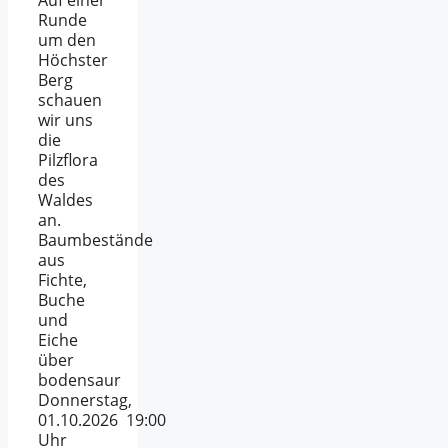
Auf einer
Runde
um den
Höchster
Berg
schauen
wir uns
die
Pilzflora
des
Waldes
an.
Baumbestände
aus
Fichte,
Buche
und
Eiche
über
bodensaur
Donnerstag,
01.10.2026 19:00
Uhr