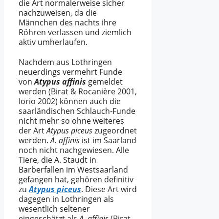
die Art normalerweise sicher
nachzuweisen, da die
Männchen des nachts ihre
Röhren verlassen und ziemlich
aktiv umherlaufen.
Nachdem aus Lothringen
neuerdings vermehrt Funde
von
Atypus affinis
gemeldet
werden (Birat & Rocanière 2001,
Iorio 2002) können auch die
saarländischen Schlauch-Funde
nicht mehr so ohne weiteres
der Art
Atypus piceus
zugeordnet
werden.
A. affinis
ist im Saarland
noch nicht nachgewiesen. Alle
Tiere, die A. Staudt in
Barberfallen im Westsaarland
gefangen hat, gehören definitiv
zu
Atypus piceus
. Diese Art wird
dagegen in Lothringen als
wesentlich seltener
eingeschätzt als
A. affinis
(Birat