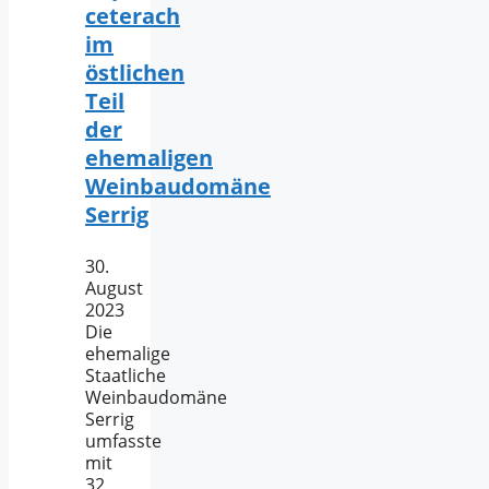
ceterach
im
östlichen
Teil
der
ehemaligen
Weinbaudomäne
Serrig
30.
August
2023
Die
ehemalige
Staatliche
Weinbaudomäne
Serrig
umfasste
mit
32