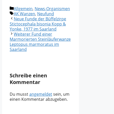
Kategorien
Allgemein
,
News-Organismen
Schlagwörter
AK Wanzen
,
Neufund
Neue Funde der Büffelzirpe
Stictocephala bisonia Kopp &
Yonke, 1977 im Saarland
Weiterer Fund einer
Marmorierten Steinläuferwanze
Leptopus marmoratus im
Saarland
Schreibe einen
Kommentar
Du musst
angemeldet
sein, um
einen Kommentar abzugeben.