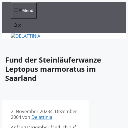
Zum
Inhalt
Menü
springen
Fund der Steinläuferwanze
Leptopus marmoratus im
Saarland
2. November 2023
4. Dezember
2004
von
Delattinia
Anfang Dezember fand ich auf