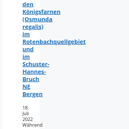
den
Königsfarnen
(Osmunda
regalis)
im
Rotenbachquellgebiet
und
im
Schuster-
Hannes-
Bruch
NE
Bergen
18.
Juli
2022
Während