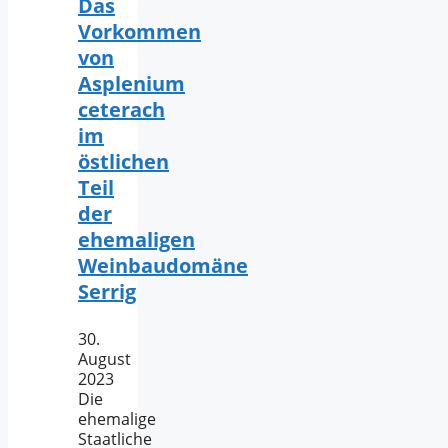
Das
Vorkommen
von
Asplenium
ceterach
im
östlichen
Teil
der
ehemaligen
Weinbaudomäne
Serrig
30.
August
2023
Die
ehemalige
Staatliche