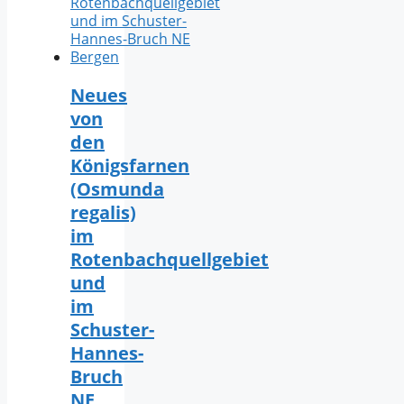
Neues
von
den
Königsfarnen
(Osmunda
regalis)
im
Rotenbachquellgebiet
und
im
Schuster-
Hannes-
Bruch
NE