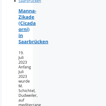
Manna-
Zikade
(Cicada
orni)
in
Saarbrücken
19.
Juli
2023
Anfang
Juli
2023
wurde
M.
Schichtel,
Dudweiler,
auf
mediterrane