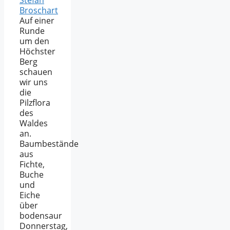
Stefan
Broschart
Auf einer
Runde
um den
Höchster
Berg
schauen
wir uns
die
Pilzflora
des
Waldes
an.
Baumbestände
aus
Fichte,
Buche
und
Eiche
über
bodensaur
Donnerstag,