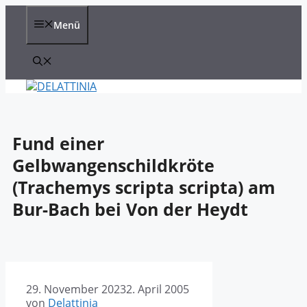
Zum
Inhalt
Menü
springen
Fund einer
Gelbwangenschildkröte
(Trachemys scripta scripta) am
Bur-Bach bei Von der Heydt
29. November 2023
2. April 2005
von
Delattinia