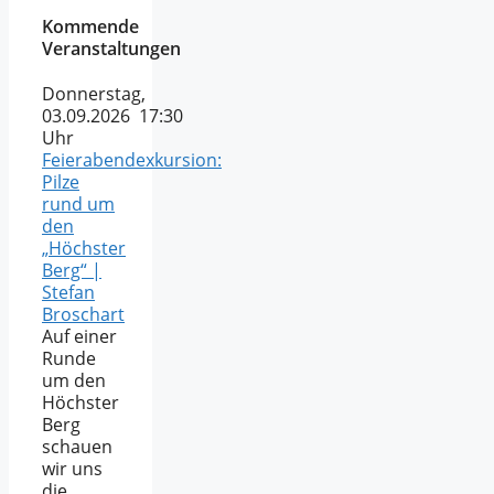
Kommende
Veranstaltungen
Donnerstag,
03.09.2026 17:30
Uhr
Feierabendexkursion:
Pilze
rund um
den
„Höchster
Berg“ |
Stefan
Broschart
Auf einer
Runde
um den
Höchster
Berg
schauen
wir uns
die