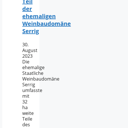
Teil
der
ehemaligen
Weinbaudomäne
Serrig
30.
August
2023
Die
ehemalige
Staatliche
Weinbaudomäne
Serrig
umfasste
mit
32
ha
weite
Teile
des