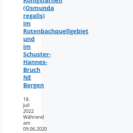
Königsfarnen
(Osmunda
regalis)
im
Rotenbachquellgebiet
und
im
Schuster-
Hannes-
Bruch
NE
Bergen
18.
Juli
2022
Während
am
09.06.2020