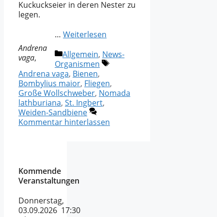
Kuckuckseier in deren Nester zu
legen.
…
Weiterlesen
Andrena
Kategorien
Allgemein
,
News-
vaga
,
Schlagwörter
Organismen
Andrena vaga
,
Bienen
,
Bombylius maior
,
Fliegen
,
Große Wollschweber
,
Nomada
lathburiana
,
St. Ingbert
,
Weiden-Sandbiene
Kommentar hinterlassen
Kommende
Veranstaltungen
Donnerstag,
03.09.2026 17:30