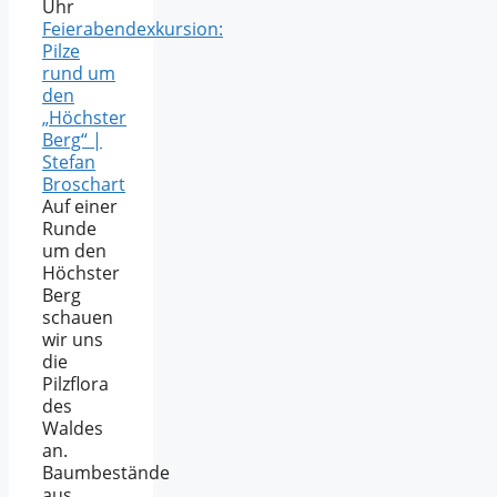
Uhr
Feierabendexkursion:
Pilze
rund um
den
„Höchster
Berg“ |
Stefan
Broschart
Auf einer
Runde
um den
Höchster
Berg
schauen
wir uns
die
Pilzflora
des
Waldes
an.
Baumbestände
aus