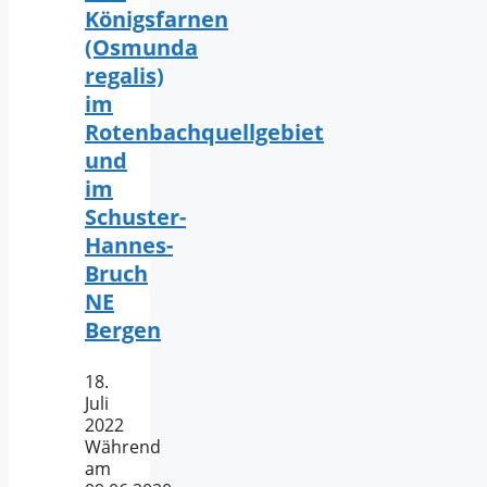
Königsfarnen
(Osmunda
regalis)
im
Rotenbachquellgebiet
und
im
Schuster-
Hannes-
Bruch
NE
Bergen
18.
Juli
2022
Während
am