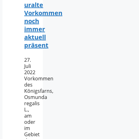
uralte
Vorkommen
noch
immer
aktuell
präsent
27.
Juli
2022
Vorkommen
des
Königsfarns,
Osmunda
regalis
L.,
am
oder
im
Gebiet