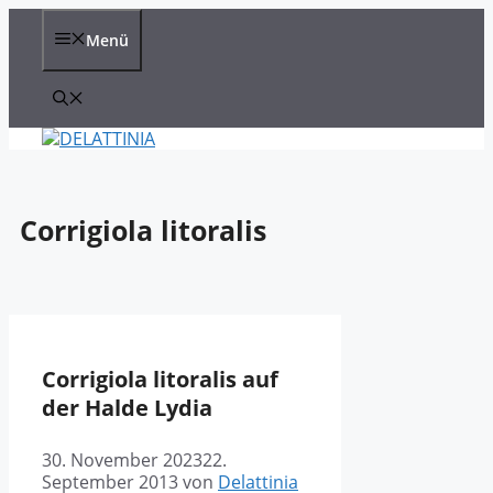
Zum
Inhalt
Menü
springen
Corrigiola litoralis
Corrigiola litoralis auf
der Halde Lydia
30. November 2023
22.
September 2013
von
Delattinia