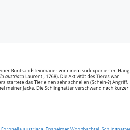
einer Buntsandsteinmauer vor einem südexponierten Hang
la austriaca
Laurenti, 1768
). Die Aktivität des Tieres war
 startete das Tier einen sehr schnellen (Schein-?) Angriff.
el meiner Jacke. Die Schlingnatter verschwand nach kurzer
,
Coronella austriaca
,
Ensheimer Woogbachtal
,
Schlingnatte