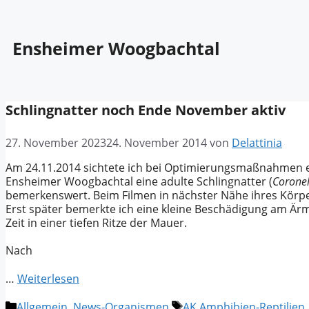
Ensheimer Woogbachtal
Schlingnatter noch Ende November aktiv
27. November 2023
24. November 2014
von
Delattinia
Am 24.11.2014 sichtete ich bei Optimierungsmaßnahmen 
Ensheimer Woogbachtal eine adulte Schlingnatter (
Coronel
bemerkenswert. Beim Filmen in nächster Nähe ihres Körpers
Erst später bemerkte ich eine kleine Beschädigung am Ärm
Zeit in einer tiefen Ritze der Mauer.
Nach
…
Weiterlesen
Kategorien
Schlagwörter
Allgemein
,
News-Organismen
AK Amphibien-Reptilien