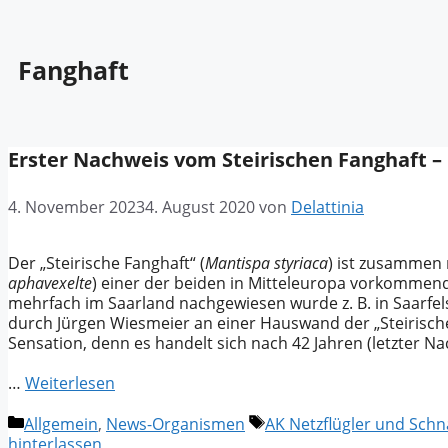
Fanghaft
Erster Nachweis vom Steirischen Fanghaft –
4. November 2023
4. August 2020
von
Delattinia
Der „Steirische Fanghaft“ (
Mantispa styriaca
) ist zusammen
aphavexelte
) einer der beiden in Mitteleuropa vorkommen
mehrfach im Saarland nachgewiesen wurde z. B. in Saarfel
durch Jürgen Wiesmeier an einer Hauswand der „Steirische 
Sensation, denn es handelt sich nach 42 Jahren (letzter N
…
Weiterlesen
Kategorien
Schlagwörter
Allgemein
,
News-Organismen
AK Netzflügler und Schn
hinterlassen