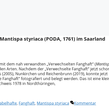
 Mantispa styriaca (PODA, 1761) im Saarland
 mit dem nah verwandten „Verwechselten Fanghaft“ (
Mantis
den Arten. Nachdem der „Verwechselte Fanghaft“ jetzt scho
s (2005), Nunkirchen und Reichenbrunn (2019), konnte jetzt
Fanghaft“ fotografiert und belegt werden. Das ist eine klei
achweis 1978 in Nordthüringen,
abelhafte
,
Fanghaft
,
Mantispa styriaca
Kommentar