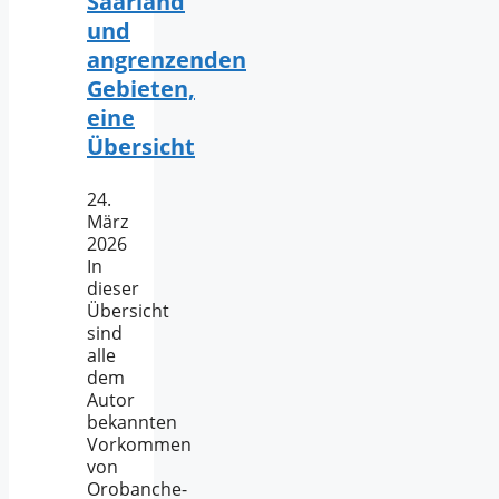
Saarland
und
angrenzenden
Gebieten,
eine
Übersicht
24.
März
2026
In
dieser
Übersicht
sind
alle
dem
Autor
bekannten
Vorkommen
von
Orobanche-