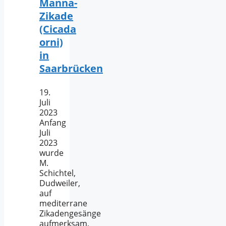
Manna-
Zikade
(Cicada
orni)
in
Saarbrücken
19.
Juli
2023
Anfang
Juli
2023
wurde
M.
Schichtel,
Dudweiler,
auf
mediterrane
Zikadengesänge
aufmerksam,