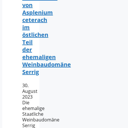
von
Asplenium
ceterach
im
östlichen
Teil
der
ehemaligen
Weinbaudomäne
Serrig
30.
August
2023
Die
ehemalige
Staatliche
Weinbaudomäne
Serrig