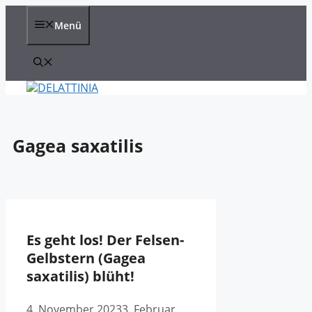
Zum
Inhalt
Menü
springen
Gagea saxatilis
Es geht los! Der Felsen-
Gelbstern (Gagea
saxatilis) blüht!
4. November 2023
3. Februar