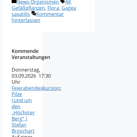
Kategorien
Schlagwörter
News-Organismen
AK
Gefäßpflanzen
,
Flora
,
Gagea
saxatilis
Kommentar
hinterlassen
Kommende
Veranstaltungen
Donnerstag,
03.09.2026 17:30
Uhr
Feierabendexkursion:
Pilze
rund um
den
„Höchster
Berg“ |
Stefan
Broschart
Auf einer