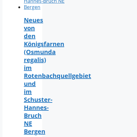
Neues
von
den
Königsfarnen
(Osmunda
regalis)
im
Rotenbachquellgebiet
und
im
Schuster-
Hannes-
Bruch
NE
Bergen