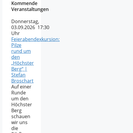
Kommende
Veranstaltungen
Donnerstag,
03.09.2026 17:30
Uhr
Feierabendexkursion:
Pilze
rund um
den
„Höchster
Berg“ |
Stefan
Broschart
Auf einer
Runde
um den
Höchster
Berg
schauen
wir uns
die