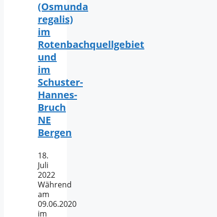
(Osmunda
regalis)
im
Rotenbachquellgebiet
und
im
Schuster-
Hannes-
Bruch
NE
Bergen
18.
Juli
2022
Während
am
09.06.2020
im