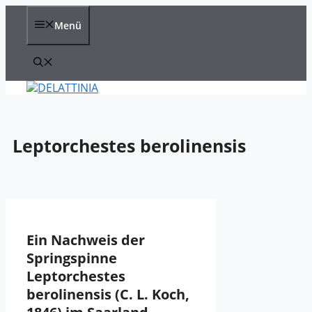
Zum
Inhalt
Menü
springen
Leptorchestes berolinensis
Ein Nachweis der
Springspinne
Leptorchestes
berolinensis (C. L. Koch,