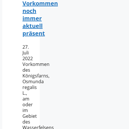
Vorkommen
noch
immer
aktuell
präsent
27.
Juli
2022
Vorkommen
des
Königsfarns,
Osmunda
regalis
L.,
am
oder
im
Gebiet
des
Wasserfelsens