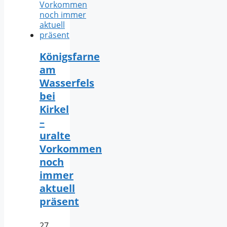
Königsfarne
am
Wasserfels
bei
Kirkel
–
uralte
Vorkommen
noch
immer
aktuell
präsent
27.