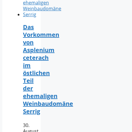
Das
Vorkommen
von
Asplenium
ceterach
im
östlichen
Teil
der
ehemaligen
Weinbaudomäne
Serrig
30.
August