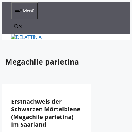
Zum
Inhalt
Menü
springen
Megachile parietina
Erstnachweis der
Schwarzen Mörtelbiene
(Megachile parietina)
im Saarland