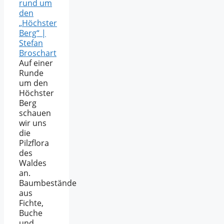
rund um
den
„Höchster
Berg“ |
Stefan
Broschart
Auf einer
Runde
um den
Höchster
Berg
schauen
wir uns
die
Pilzflora
des
Waldes
an.
Baumbestände
aus
Fichte,
Buche
und