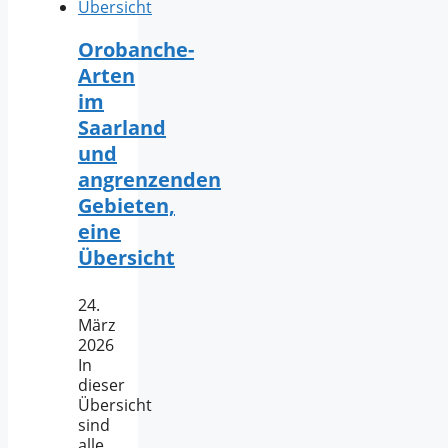
Orobanche-
Arten
im
Saarland
und
angrenzenden
Gebieten,
eine
Übersicht
24.
März
2026
In
dieser
Übersicht
sind
alle