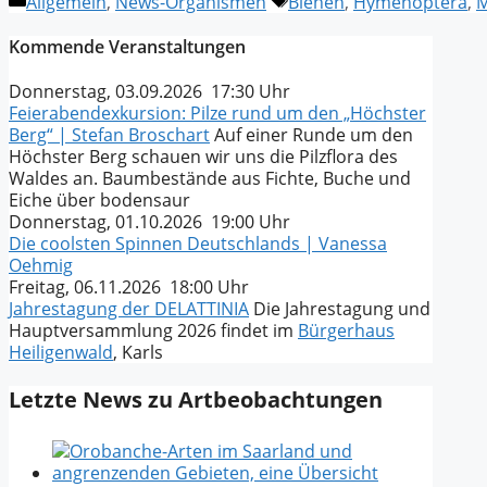
Kategorien
Schlagwörter
Allgemein
,
News-Organismen
Bienen
,
Hymenoptera
,
M
Kommende Veranstaltungen
Donnerstag, 03.09.2026 17:30 Uhr
Feierabendexkursion: Pilze rund um den „Höchster
Berg“ | Stefan Broschart
Auf einer Runde um den
Höchster Berg schauen wir uns die Pilzflora des
Waldes an. Baumbestände aus Fichte, Buche und
Eiche über bodensaur
Donnerstag, 01.10.2026 19:00 Uhr
Die coolsten Spinnen Deutschlands | Vanessa
Oehmig
Freitag, 06.11.2026 18:00 Uhr
Jahrestagung der DELATTINIA
Die Jahrestagung und
Hauptversammlung 2026 findet im
Bürgerhaus
Heiligenwald
, Karls
Letzte News zu Artbeobachtungen