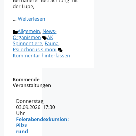
Bei näherer Betrachtung mit
der Lupe,
…
Weiterlesen
Kategorien
Allgemein
,
News-
Schlagwörter
Organismen
AK
Spinnentiere
,
Fauna
,
Psilochorus simoni
Kommentar hinterlassen
Kommende
Veranstaltungen
Donnerstag,
03.09.2026 17:30
Uhr
Feierabendexkursion:
Pilze
rund