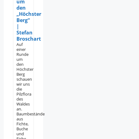
um
den
„Höchster
Berg“
|
Stefan
Broschart
Auf
einer
Runde
um
den
Höchster
Berg
schauen
wir uns
die
Pilzflora
des
Waldes
an.
Baumbestände
aus
Fichte,
Buche
und
Eiche