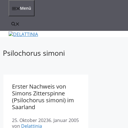
Zum
Inhalt
Menü
springen
Psilochorus simoni
Erster Nachweis von
Simons Zitterspinne
(Psilochorus simoni) im
Saarland
25. Oktober 2023
6. Januar 2005
von
Delattinia