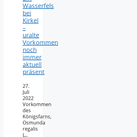
Wasserfels
bei
Kirkel
–
uralte
Vorkommen
noch
immer
aktuell
präsent
27.
Juli
2022
Vorkommen
des
Königsfarns,
Osmunda
regalis
L.,