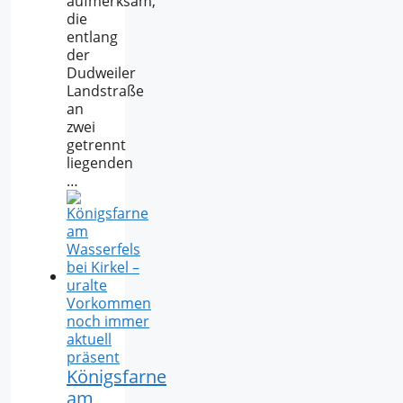
aufmerksam,
die
entlang
der
Dudweiler
Landstraße
an
zwei
getrennt
liegenden
…
Königsfarne
am