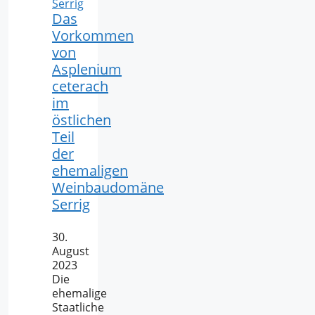
Das
Vorkommen
von
Asplenium
ceterach
im
östlichen
Teil
der
ehemaligen
Weinbaudomäne
Serrig
30.
August
2023
Die
ehemalige
Staatliche