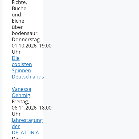
Fichte,
Buche
und
Eiche
über
bodensaur
Donnerstag,
01.10.2026 19:00
Uhr
Die
coolsten
Spinnen
Deutschlands
|
Vanessa
Oehmig
Freitag,
06.11.2026 18:00
Uhr
Jahrestagung
der
DELATTINIA
Die