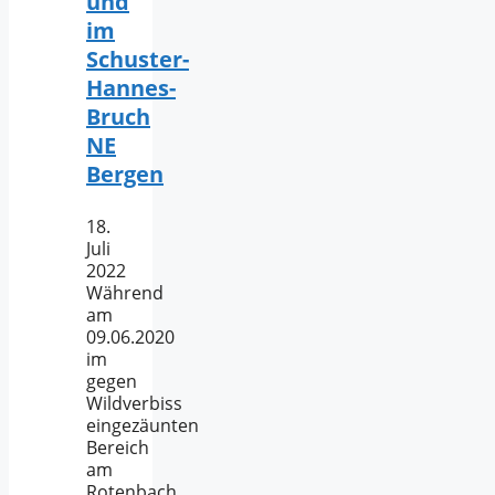
und
im
Schuster-
Hannes-
Bruch
NE
Bergen
18.
Juli
2022
Während
am
09.06.2020
im
gegen
Wildverbiss
eingezäunten
Bereich
am
Rotenbach