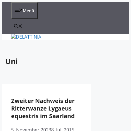
Zum
Inhalt
Menü
springen
Uni
Zweiter Nachweis der
Ritterwanze Lygaeus
equestris im Saarland
5. November 2023
8. Juli 2015