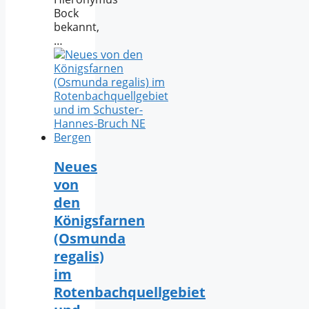
Bock
bekannt,
…
Neues
von
den
Königsfarnen
(Osmunda
regalis)
im
Rotenbachquellgebiet