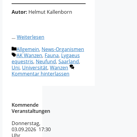
Autor:
Helmut Kallenborn
…
Weiterlesen
Kategorien
Allgemein
,
News-Organismen
Schlagwörter
AK Wanzen
,
Fauna
,
Lygaeus
equestris
,
Neufund
,
Saarland
,
Uni
,
Universität
,
Wanzen
Kommentar hinterlassen
Kommende
Veranstaltungen
Donnerstag,
03.09.2026 17:30
Uhr