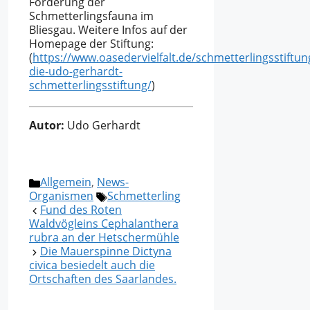
Förderung der
Schmetterlingsfauna im
Bliesgau. Weitere Infos auf der
Homepage der Stiftung:
(
https://www.oasedervielfalt.de/schmetterlingsstiftu
die-udo-gerhardt-
schmetterlingsstiftung/
)
Autor:
Udo Gerhardt
Kategorien
Allgemein
,
News-
Schlagwörter
Organismen
Schmetterling
Fund des Roten
Waldvögleins Cephalanthera
rubra an der Hetschermühle
Die Mauerspinne Dictyna
civica besiedelt auch die
Ortschaften des Saarlandes.