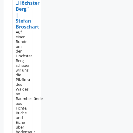
„Höchster
Berg“
|
Stefan
Broschart
Auf
einer
Runde
um
den
Höchster
Berg
schauen
wir uns
die
Pilzflora
des
Waldes
an.
Baumbestände
aus
Fichte,
Buche
und
Eiche
über
bodensaur