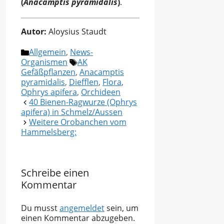
(
Anacamptis pyramidalis
)
.
Autor:
Aloysius Staudt
Kategorien
Allgemein
,
News-
Schlagwörter
Organismen
AK
Gefäßpflanzen
,
Anacamptis
pyramidalis
,
Diefflen
,
Flora
,
Ophrys apifera
,
Orchideen
40 Bienen-Ragwurze (Ophrys
apifera) in Schmelz/Aussen
Weitere Orobanchen vom
Hammelsberg:
Schreibe einen
Kommentar
Du musst
angemeldet
sein, um
einen Kommentar abzugeben.