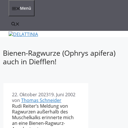
Zum
Inhalt
Menü
springen
Bienen-Ragwurze (Ophrys apifera)
auch in Diefflen!
22. Oktober 2023
19. Juni 2002
von
Thomas Schneider
Rudi Reiter’s Meldung von
Ragwurzen außerhalb des
Muschelkalks erinnerte mich
an eine Bienen-Ragwurz-