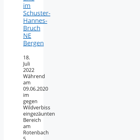
im
Schuster-
Hannes-
Bruch
NE
Bergen
18.
Juli
2022
Während
am
09.06.2020
im
gegen
Wildverbiss
eingezäunten
Bereich
am
Rotenbach
5