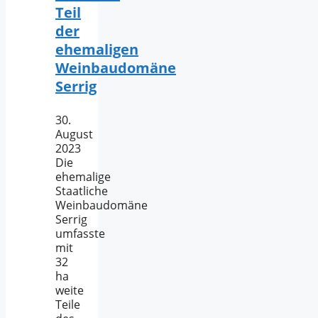
Teil
der
ehemaligen
Weinbaudomäne
Serrig
30.
August
2023
Die
ehemalige
Staatliche
Weinbaudomäne
Serrig
umfasste
mit
32
ha
weite
Teile