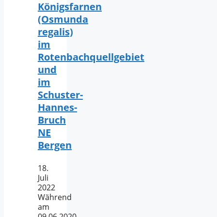
Königsfarnen
(Osmunda
regalis)
im
Rotenbachquellgebiet
und
im
Schuster-
Hannes-
Bruch
NE
Bergen
18.
Juli
2022
Während
am
09.06.2020