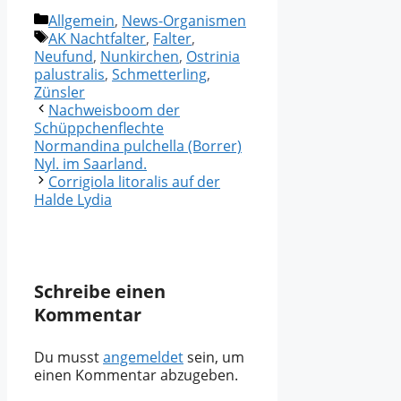
Kategorien
Allgemein
,
News-Organismen
Schlagwörter
AK Nachtfalter
,
Falter
,
Neufund
,
Nunkirchen
,
Ostrinia
palustralis
,
Schmetterling
,
Zünsler
Nachweisboom der
Schüppchenflechte
Normandina pulchella (Borrer)
Nyl. im Saarland.
Corrigiola litoralis auf der
Halde Lydia
Schreibe einen
Kommentar
Du musst
angemeldet
sein, um
einen Kommentar abzugeben.