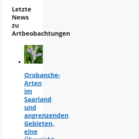
Letzte
News
zu
Artbeobachtungen
Orobanche-
Arten
im
Saarland
und
angrenzenden
Gebieten,
eine