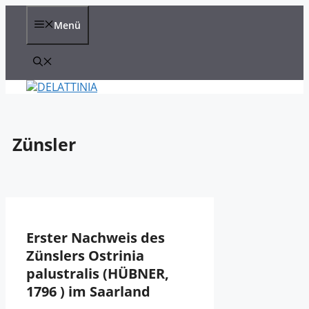
Zum
Inhalt
Menü
springen
Zünsler
Erster Nachweis des
Zünslers Ostrinia
palustralis (HÜBNER,
1796 ) im Saarland