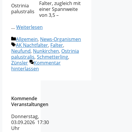
Falter, zugleich mit
Ostrinia
einer Spannweite
palustralis
von 3,5 –
…
Weiterlesen
Kategorien
Allgemein
,
News-Organismen
Schlagwörter
AK Nachtfalter
,
Falter
,
Neufund
,
Nunkirchen
,
Ostrinia
palustralis
,
Schmetterling
,
Zünsler
Kommentar
hinterlassen
Kommende
Veranstaltungen
Donnerstag,
03.09.2026 17:30
Uhr