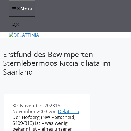
Zum
Inhalt
Menü
springen
Erstfund des Bewimperten
Sternlebermoos Riccia ciliata im
Saarland
30. November 2023
16.
November 2003
von
Delattinia
Der Hofberg (NW Reitscheid,
6409/313) ist – was wenig
bekannt ist – eines unserer