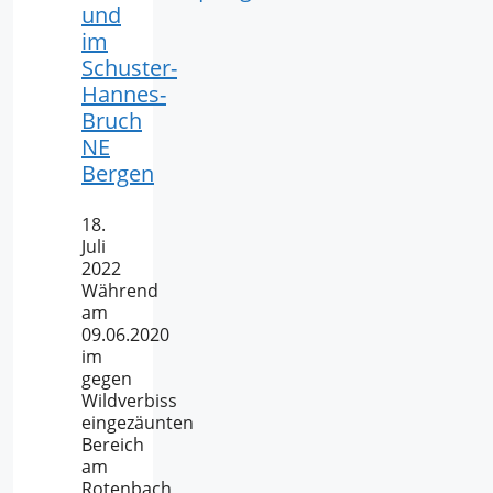
und
im
Schuster-
Hannes-
Bruch
NE
Bergen
18.
Juli
2022
Während
am
09.06.2020
im
gegen
Wildverbiss
eingezäunten
Bereich
am
Rotenbach