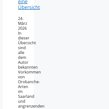
eine
Übersicht
24.
März
2026
In
dieser
Übersicht
sind
alle
dem
Autor
bekannten
Vorkommen
von
Orobanche-
Arten
im
Saarland
und
angrenzenden