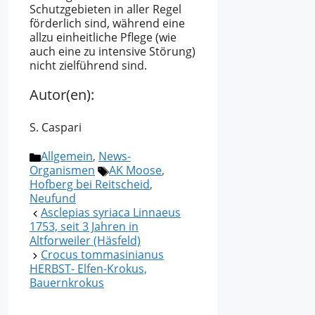
Schutzgebieten in aller Regel
förderlich sind, während eine
allzu einheitliche Pflege (wie
auch eine zu intensive Störung)
nicht zielführend sind.
Autor(en):
S. Caspari
Kategorien
Allgemein
,
News-
Schlagwörter
Organismen
AK Moose
,
Hofberg bei Reitscheid
,
Neufund
Asclepias syriaca Linnaeus
1753, seit 3 Jahren in
Altforweiler (Häsfeld)
Crocus tommasinianus
HERBST- Elfen-Krokus,
Bauernkrokus