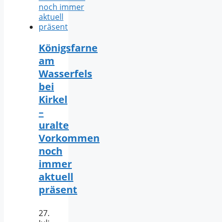
Königsfarne
am
Wasserfels
bei
Kirkel
–
uralte
Vorkommen
noch
immer
aktuell
präsent
27.