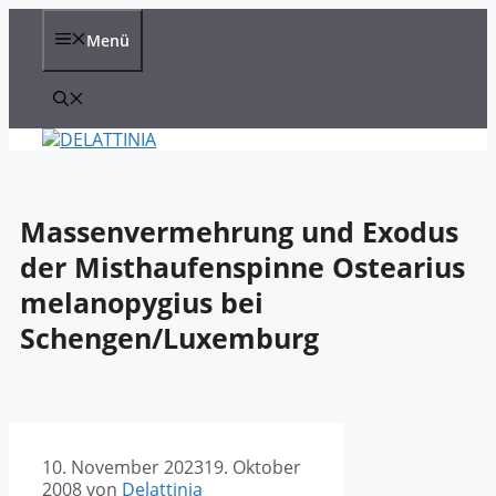
Zum
Inhalt
Menü
springen
Massenvermehrung und Exodus
der Misthaufenspinne Ostearius
melanopygius bei
Schengen/Luxemburg
10. November 2023
19. Oktober
2008
von
Delattinia