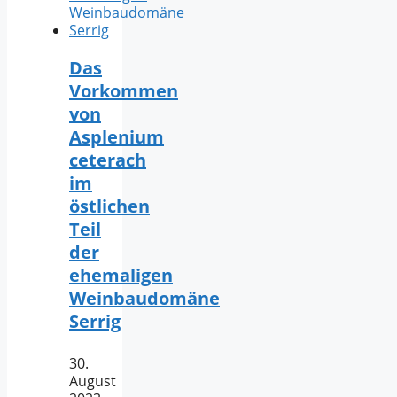
Das
Vorkommen
von
Asplenium
ceterach
im
östlichen
Teil
der
ehemaligen
Weinbaudomäne
Serrig
30.
August