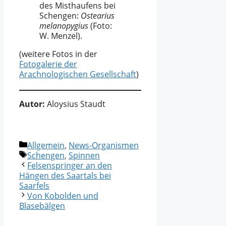
des Misthaufens bei
Schengen:
Ostearius
melanopygius
(Foto:
W. Menzel).
(weitere Fotos in der
Fotogalerie der
Arachnologischen Gesellschaft
)
Autor:
Aloysius Staudt
Kategorien
Allgemein
,
News-Organismen
Schlagwörter
Schengen
,
Spinnen
Felsenspringer an den
Hängen des Saartals bei
Saarfels
Von Kobolden und
Blasebälgen