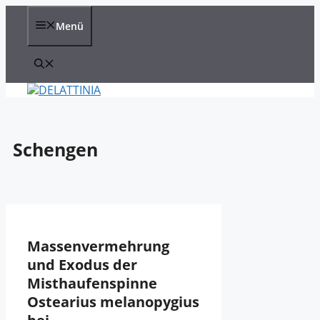
Zum
Inhalt
Menü
springen
Schengen
Massenvermehrung
und Exodus der
Misthaufenspinne
Ostearius melanopygius