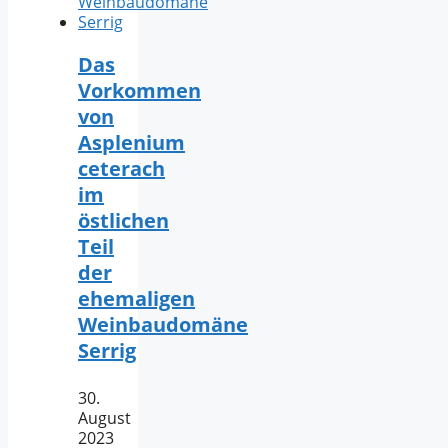
Das
Vorkommen
von
Asplenium
ceterach
im
östlichen
Teil
der
ehemaligen
Weinbaudomäne
Serrig
30.
August
2023