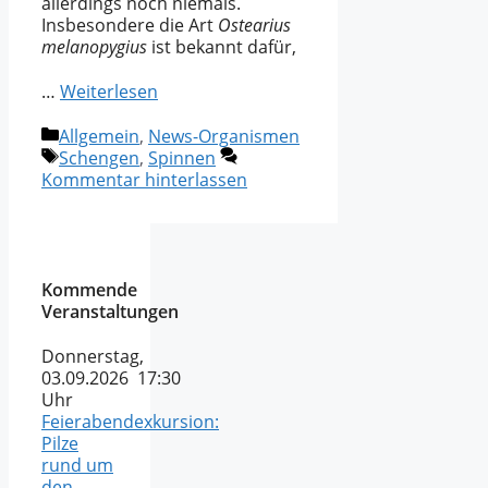
allerdings noch niemals.
Insbesondere die Art
Ostearius
melanopygius
ist bekannt dafür,
…
Weiterlesen
Kategorien
Allgemein
,
News-Organismen
Schlagwörter
Schengen
,
Spinnen
Kommentar hinterlassen
Kommende
Veranstaltungen
Donnerstag,
03.09.2026 17:30
Uhr
Feierabendexkursion:
Pilze
rund um
den