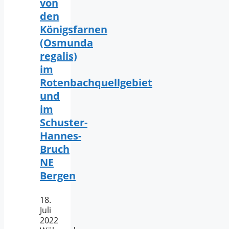
von
den
Königsfarnen
(Osmunda
regalis)
im
Rotenbachquellgebiet
und
im
Schuster-
Hannes-
Bruch
NE
Bergen
18.
Juli
2022