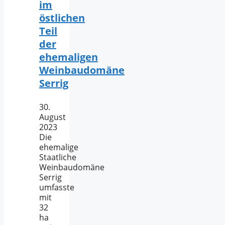
im
östlichen
Teil
der
ehemaligen
Weinbaudomäne
Serrig
30.
August
2023
Die
ehemalige
Staatliche
Weinbaudomäne
Serrig
umfasste
mit
32
ha