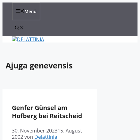
Zum
Inhalt
Menü
springen
Ajuga genevensis
Genfer Günsel am
Hofberg bei Reitscheid
30. November 2023
15. August
2002
von
Delattinia