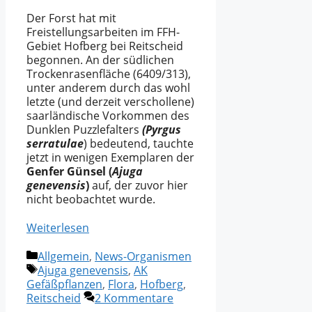
Der Forst hat mit
Freistellungsarbeiten im FFH-
Gebiet Hofberg bei Reitscheid
begonnen. An der südlichen
Trockenrasenfläche (6409/313),
unter anderem durch das wohl
letzte (und derzeit verschollene)
saarländische Vorkommen des
Dunklen Puzzlefalters
(Pyrgus
serratulae
) bedeutend, tauchte
jetzt in wenigen Exemplaren der
Genfer Günsel (
Ajuga
genevensis
)
auf, der zuvor hier
nicht beobachtet wurde.
Weiterlesen
Kategorien
Allgemein
,
News-Organismen
Schlagwörter
Ajuga genevensis
,
AK
Gefäßpflanzen
,
Flora
,
Hofberg
,
Reitscheid
2 Kommentare