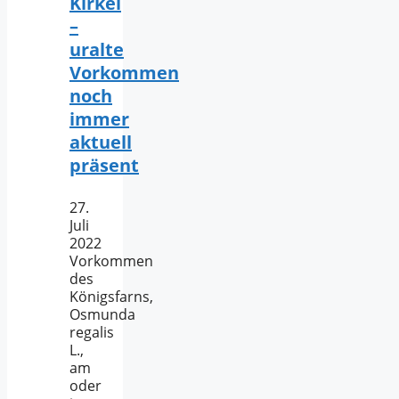
Kirkel
–
uralte
Vorkommen
noch
immer
aktuell
präsent
27.
Juli
2022
Vorkommen
des
Königsfarns,
Osmunda
regalis
L.,
am
oder