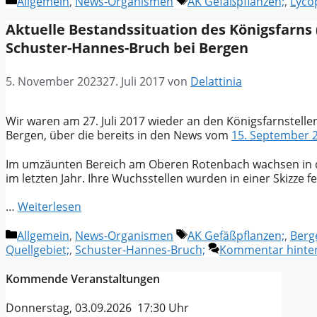
Kategorien
Schlagwörter
Allgemein
,
News-Organismen
AK Gefäßpflanzen;
,
Lyco
Aktuelle Bestandssituation des Königsfarns
Schuster-Hannes-Bruch bei Bergen
5. November 2023
27. Juli 2017
von
Delattinia
Wir waren am 27. Juli 2017 wieder an den Königsfarnstel
Bergen, über die bereits in den News vom
15. September 
Im umzäunten Bereich am Oberen Rotenbach wachsen in di
im letzten Jahr. Ihre Wuchsstellen wurden in einer Skizze f
…
Weiterlesen
Kategorien
Schlagwörter
Allgemein
,
News-Organismen
AK Gefäßpflanzen;
,
Berg
Quellgebiet;
,
Schuster-Hannes-Bruch;
Kommentar hinter
Kommende Veranstaltungen
Donnerstag, 03.09.2026 17:30 Uhr