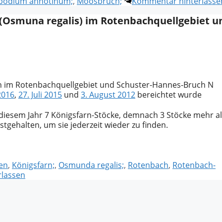
podium annotinum;
,
Moosbruch;
Kommentar hinterlasse
 (Osmuna regalis) im Rotenbachquellgebiet u
len im Rotenbachquellgebiet und Schuster-Hannes-Bruch N
2016
,
27. Juli 2015
und
3. August 2012
bereichtet wurde
esem Jahr 7 Königsfarn-Stöcke, demnach 3 Stöcke mehr al
estgehalten, um sie jederzeit wieder zu finden.
en
,
Königsfarn;
,
Osmunda regalis;
,
Rotenbach
,
Rotenbach-
lassen