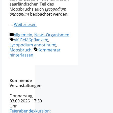
saarländischen Teil des
Moosbruchs auch
Lycopodium
annotinum
beobachtet werden,
…
Weiterlesen
Kategorien
Allgemein
,
News-Organismen
Schlagwörter
AK Gefäßpflanzen;
,
Lycopodium annotinum;
,
Moosbruch;
Kommentar
hinterlassen
Kommende
Veranstaltungen
Donnerstag,
03.09.2026 17:30
Uhr
Feierabendexkursion: