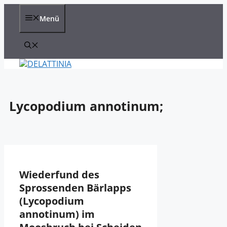
Zum
Inhalt
Menü
springen
Lycopodium annotinum;
Wiederfund des
Sprossenden Bärlapps
(Lycopodium
annotinum) im