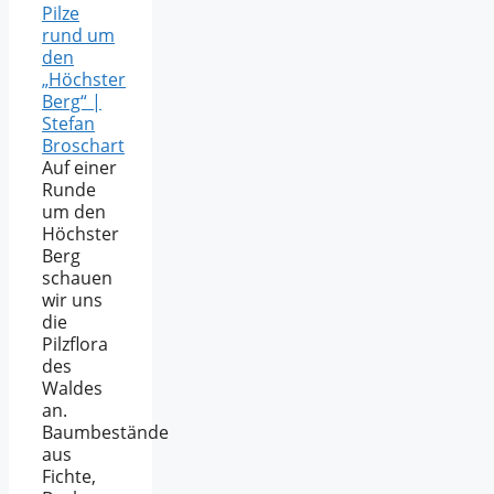
Pilze
rund um
den
„Höchster
Berg“ |
Stefan
Broschart
Auf einer
Runde
um den
Höchster
Berg
schauen
wir uns
die
Pilzflora
des
Waldes
an.
Baumbestände
aus
Fichte,