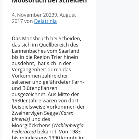
Moosbruch bei Scheiden
4. November 2023
9. August
2017
von
Delattinia
Das Moosbruch bei Scheiden,
das sich im Quellbereich des
Lannenbaches vom Saarland
bis in die Region Trier hinein
ausdehnt, hat sich in der
Vergangenheit durch das
Vorkommen zahlreicher
seltener und gefährdeter Farn-
und Blütenpflanzen
ausgezeichnet. Aus Mitte der
1980er Jahre waren von dort
beispielsweise Vorkommen der
Zweinervigen Segge
(Carex
binervis)
und des
Moorglöckchens
(Wahlenbergia
hederacea)
bekannt. Von 1983
bis mindestens 1990 konnte im