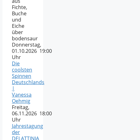
aus
Fichte,
Buche
und
Eiche
über
bodensaur
Donnerstag,
01.10.2026 19:00
Uhr
Die
coolsten
Spinnen
Deutschlands
|
Vanessa
Oehmig
Freitag,
06.11.2026 18:00
Uhr
Jahrestagung
der
DELATTINIA