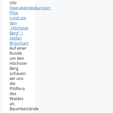
Uhr
Feierabendexkursion:
Pilze
rund um
den
„Höchster
Berg“ |
Stefan
Broschart
Auf einer
Runde
um den
Höchster
Berg
schauen
wir uns
die
Pilzflora
des
Waldes
an.
Baumbestände