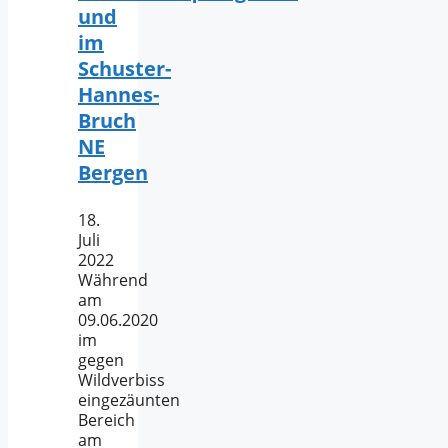
und
im
Schuster-
Hannes-
Bruch
NE
Bergen
18.
Juli
2022
Während
am
09.06.2020
im
gegen
Wildverbiss
eingezäunten
Bereich
am