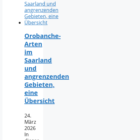
Orobanche-
Arten
im
Saarland
und
angrenzenden
Gebieten,
eine
Übersicht
24.
März
2026
In