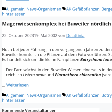
Kategorien
Schlagwörter
Allgemein
,
News-Organismen
AK Gefäßpflanzen
,
Berg
hinterlassen
Magerwiesenkomplex bei Buweiler nördlich
22. Oktober 2023
19. Mai 2002
von
Delattinia
Noch bei jeder Führung in den vergangenen Jahren zu d
Buweiler konnte ich die Pflanze auf dem Foto vorführen. S
Es handelt sich um die kleine Farnpflanze
Botrychium luna
Der Farn wächst in den Buweiler Wiesen einerseits in 
reichlich
Listera ovata
und
Platanthera chlorantha
(vere
…
Weiterlesen
Kategorien
Schlagwörter
Allgemein
,
News-Organismen
AK Gefäßpflanzen
,
Botry
hinterlassen
Kommende Veranstaltungen