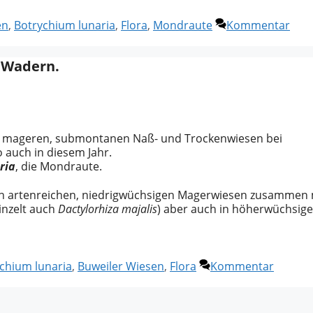
en
,
Botrychium lunaria
,
Flora
,
Mondraute
Kommentar
 Wadern.
en mageren, submontanen Naß- und Trockenwiesen bei
o auch in diesem Jahr.
ria
, die Mondraute.
den artenreichen, niedrigwüchsigen Magerwiesen zusammen 
inzelt auch
Dactylorhiza majalis
) aber auch in höherwüchsige
chium lunaria
,
Buweiler Wiesen
,
Flora
Kommentar