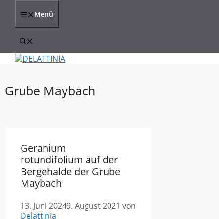
Zum
Inhalt
Menü
springen
Grube Maybach
Geranium
rotundifolium auf der
Bergehalde der Grube
Maybach
13. Juni 2024
9. August 2021
von
Delattinia