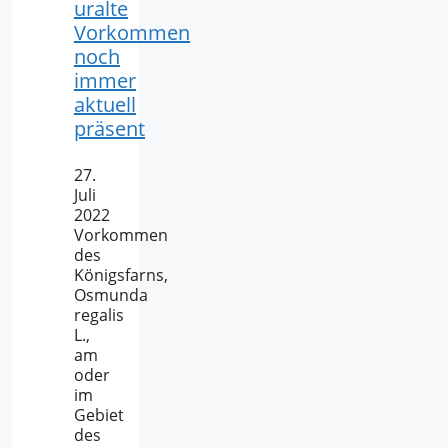
uralte
Vorkommen
noch
immer
aktuell
präsent
27.
Juli
2022
Vorkommen
des
Königsfarns,
Osmunda
regalis
L.,
am
oder
im
Gebiet
des