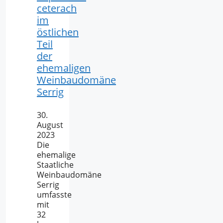
ceterach
im
östlichen
Teil
der
ehemaligen
Weinbaudomäne
Serrig
30.
August
2023
Die
ehemalige
Staatliche
Weinbaudomäne
Serrig
umfasste
mit
32