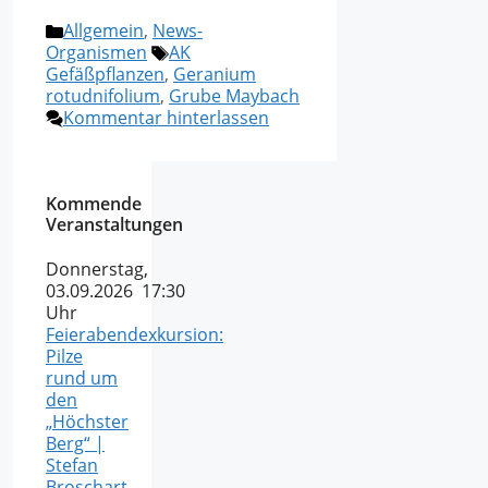
Kategorien
Allgemein
,
News-
Schlagwörter
Organismen
AK
Gefäßpflanzen
,
Geranium
rotudnifolium
,
Grube Maybach
Kommentar hinterlassen
Kommende
Veranstaltungen
Donnerstag,
03.09.2026 17:30
Uhr
Feierabendexkursion:
Pilze
rund um
den
„Höchster
Berg“ |
Stefan
Broschart