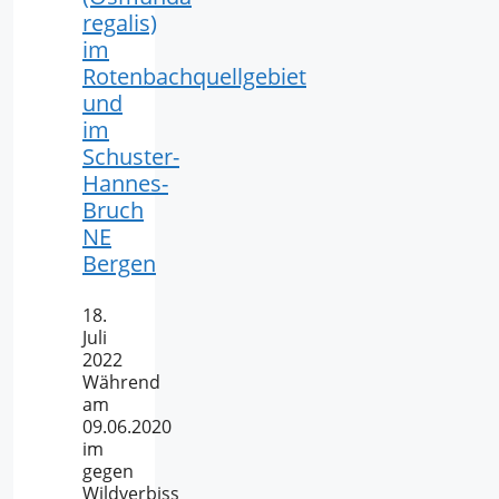
regalis)
im
Rotenbachquellgebiet
und
im
Schuster-
Hannes-
Bruch
NE
Bergen
18.
Juli
2022
Während
am
09.06.2020
im
gegen
Wildverbiss