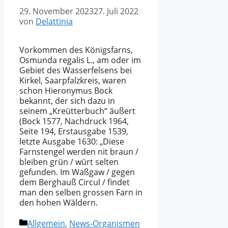
29. November 2023
27. Juli 2022
von
Delattinia
Vorkommen des Königsfarns,
Osmunda regalis L., am oder im
Gebiet des Wasserfelsens bei
Kirkel, Saarpfalzkreis, waren
schon Hieronymus Bock
bekannt, der sich dazu in
seinem „Kreütterbuch“ äußert
(Bock 1577, Nachdruck 1964,
Seite 194, Erstausgabe 1539,
letzte Ausgabe 1630: „Diese
Farnstengel werden nit braun /
bleiben grün / würt selten
gefunden. Im Waßgaw / gegen
dem Berghauß Circul / findet
man den selben grossen Farn in
den hohen Wäldern.
Kategorien
Allgemein
,
News-Organismen