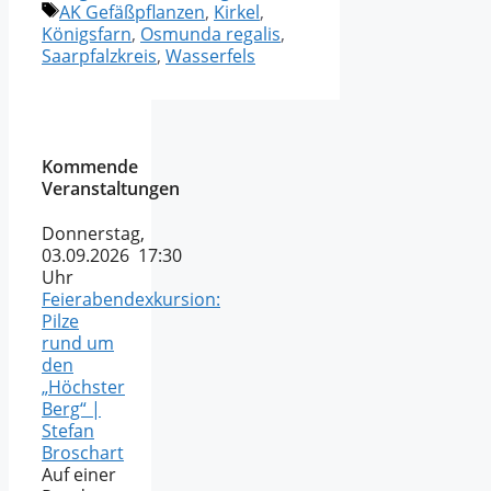
Schlagwörter
AK Gefäßpflanzen
,
Kirkel
,
Königsfarn
,
Osmunda regalis
,
Saarpfalzkreis
,
Wasserfels
Kommende
Veranstaltungen
Donnerstag,
03.09.2026 17:30
Uhr
Feierabendexkursion:
Pilze
rund um
den
„Höchster
Berg“ |
Stefan
Broschart
Auf einer