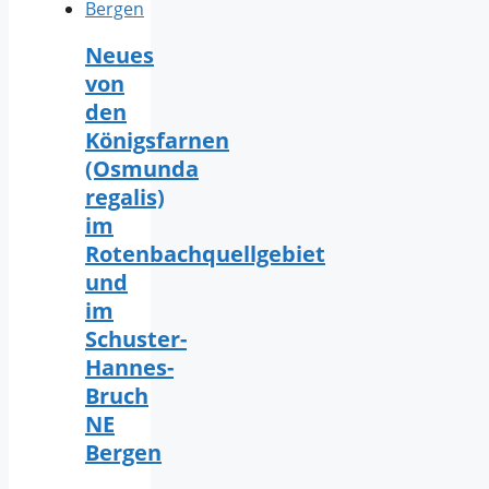
Neues
von
den
Königsfarnen
(Osmunda
regalis)
im
Rotenbachquellgebiet
und
im
Schuster-
Hannes-
Bruch
NE
Bergen