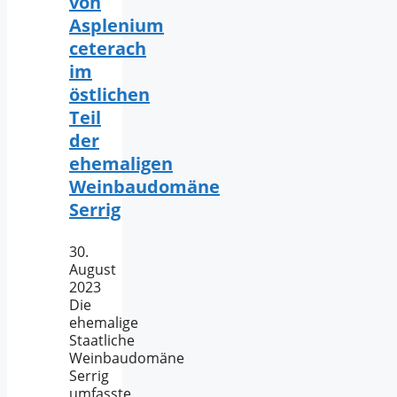
von
Asplenium
ceterach
im
östlichen
Teil
der
ehemaligen
Weinbaudomäne
Serrig
30.
August
2023
Die
ehemalige
Staatliche
Weinbaudomäne
Serrig
umfasste