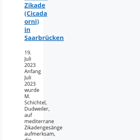
Zikade
(Cicada
orni)
in
Saarbrücken
19.
Juli
2023
Anfang
Juli
2023
wurde
M.
Schichtel,
Dudweiler,
auf
mediterrane
Zikadengesänge
aufmerksam,