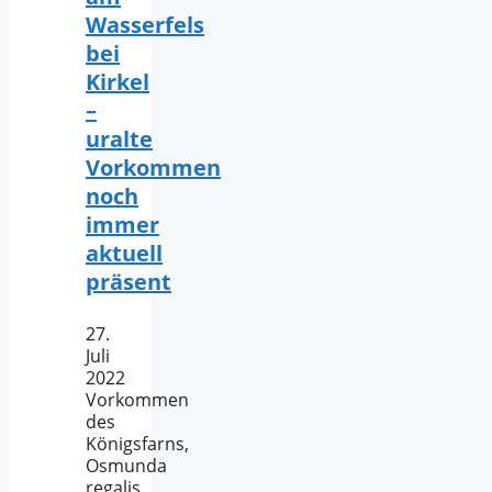
Wasserfels
bei
Kirkel
–
uralte
Vorkommen
noch
immer
aktuell
präsent
27.
Juli
2022
Vorkommen
des
Königsfarns,
Osmunda
regalis