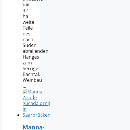
mit
32
ha
weite
Teile
des
nach
Süden
abfallenden
Hanges
zum
Serriger
Bachtal.
Weinbau
…
Manna-