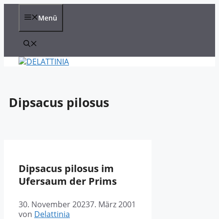
Zum
Inhalt
Menü
springen
Dipsacus pilosus
Dipsacus pilosus im
Ufersaum der Prims
30. November 2023
7. März 2001
von
Delattinia