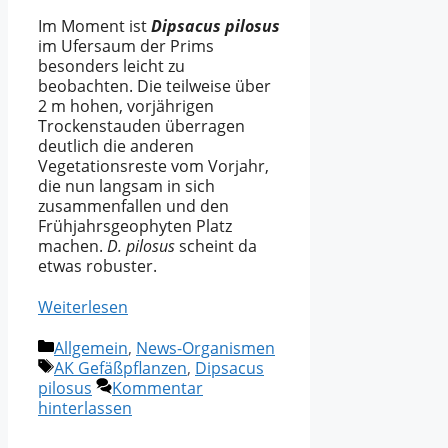
Im Moment ist
Dipsacus pilosus
im Ufersaum der Prims
besonders leicht zu
beobachten. Die teilweise über
2 m hohen, vorjährigen
Trockenstauden überragen
deutlich die anderen
Vegetationsreste vom Vorjahr,
die nun langsam in sich
zusammenfallen und den
Frühjahrsgeophyten Platz
machen.
D. pilosus
scheint da
etwas robuster.
Weiterlesen
Kategorien
Allgemein
,
News-Organismen
Schlagwörter
AK Gefäßpflanzen
,
Dipsacus
pilosus
Kommentar
hinterlassen