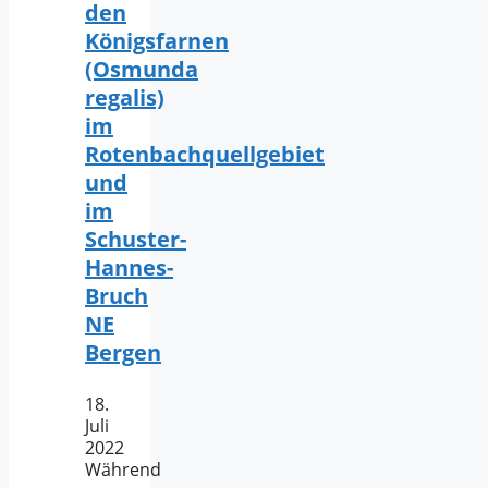
den
Königsfarnen
(Osmunda
regalis)
im
Rotenbachquellgebiet
und
im
Schuster-
Hannes-
Bruch
NE
Bergen
18.
Juli
2022
Während