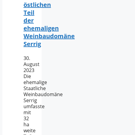
östlichen
Teil
der
ehemaligen
Weinbaudomäne
Serrig
30.
August
2023
Die
ehemalige
Staatliche
Weinbaudomäne
Serrig
umfasste
mit
32
ha
weite