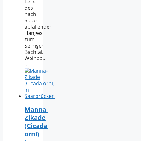
Teile
des
nach
Süden
abfallenden
Hanges
zum
Serriger
Bachtal.
Weinbau
…
Manna-
Zikade
(Cicada
orni)