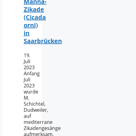
Manna-
Zikade
(Cicada
orni)
in
Saarbrücken
19.
Juli
2023
Anfang
Juli
2023
wurde
M.
Schichtel,
Dudweiler,
auf
mediterrane
Zikadengesänge
aufmerksam,