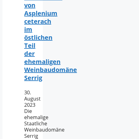
von
Asplenium
ceterach
im
östlichen
Teil
der
ehemaligen
Weinbaudomäne
Serrig
30.
August
2023
Die
ehemalige
Staatliche
Weinbaudomäne
Serrig