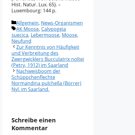
Hist. Natur. Lux. 65). –
Luxembourg: 144 p.
Kategorien
Allgemein
,
News-Organismen
Schlagwörter
AK Moose
,
Calypogeia
suecica
,
Lebermoose
,
Moose
,
Neufund
Zur Kenntnis von Häufigkeit
und Verbreitung des
Zwergwicklers Bucculatrix noltei
(Petry, 1912) im Saarland
Nachweisboom der
Schüppchenflechte
Normandina pulchella (Borrer)
Nyl. im Saarland.
Schreibe einen
Kommentar