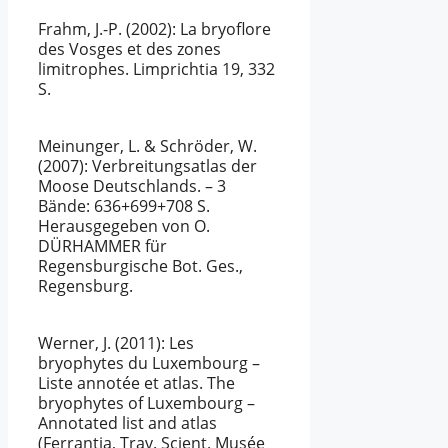
Frahm, J.-P. (2002)
: La bryoflore
des Vosges et des zones
limitrophes. Limprichtia 19, 332
S.
Meinunger, L. & Schröder, W.
(2007)
: Verbreitungsatlas der
Moose Deutschlands. – 3
Bände: 636+699+708 S.
Herausgegeben von O.
DÜRHAMMER für
Regensburgische Bot. Ges.,
Regensburg.
Werner, J. (2011)
: Les
bryophytes du Luxembourg –
Liste annotée et atlas. The
bryophytes of Luxembourg –
Annotated list and atlas
(Ferrantia, Trav. Scient. Musée