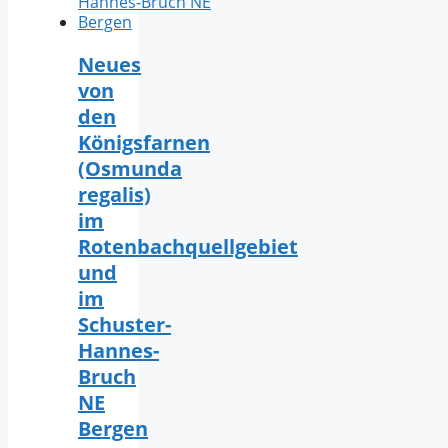
Neues
von
den
Königsfarnen
(Osmunda
regalis)
im
Rotenbachquellgebiet
und
im
Schuster-
Hannes-
Bruch
NE
Bergen