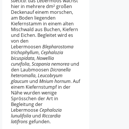
suecica
: das Lebermoos wächst
hier in mehrere dm² großen
Deckenauf einem morschen,
am Boden liegenden
Kiefernstamm in einem alten
Mischwald aus Buchen, Kiefern
und Eichen. Begleitet wird es
von den
Lebermoosen
Blepharostoma
trichophyllum
,
Cephalozia
bicuspidata
,
Nowellia
curvifolia
,
Scapania nemorea
und
den Laubmoosen
Dicranella
heteromalla
,
Leucobryum
glaucum
und
Mnium hornum
. Auf
einem Kiefernstumpf in der
Nähe wurden wenige
Sprösschen der Art in
Begleitung der
Lebermoose
Cephalozia
lunulifolia
und
Riccardia
latifrons
gefunden.