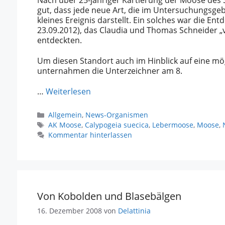
Nach über 25-jähriger Kartierung der Moose des S
gut, dass jede neue Art, die im Untersuchungsgebi
kleines Ereignis darstellt. Ein solches war die 
23.09.2012), das Claudia und Thomas Schneider „
entdeckten.
Um diesen Standort auch im Hinblick auf eine mö
unternahmen die Unterzeichner am 8.
…
Weiterlesen
Kategorien
Allgemein
,
News-Organismen
Schlagwörter
AK Moose
,
Calypogeia suecica
,
Lebermoose
,
Moose
,
Kommentar hinterlassen
Von Kobolden und Blasebälgen
16. Dezember 2008
von
Delattinia