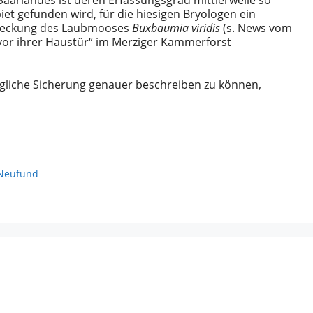
aarlandes ist deren Erfassungsgrad mittlerweile so
et gefunden wird, für die hiesigen Bryologen ein
Entdeckung des Laubmooses
Buxbaumia viridis
(s. News vom
vor ihrer Haustür“ im Merziger Kammerforst
gliche Sicherung genauer beschreiben zu können,
Neufund