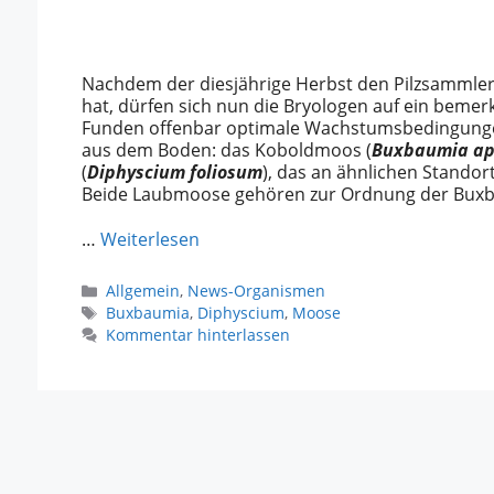
Nachdem der diesjährige Herbst den Pilzsammler
hat, dürfen sich nun die Bryologen auf ein beme
Funden offenbar optimale Wachstumsbedingungen 
aus dem Boden: das Koboldmoos (
Buxbaumia ap
(
Diphyscium foliosum
), das an ähnlichen Standorte
Beide Laubmoose gehören zur Ordnung der Buxb
…
Weiterlesen
Kategorien
Allgemein
,
News-Organismen
Schlagwörter
Buxbaumia
,
Diphyscium
,
Moose
Kommentar hinterlassen