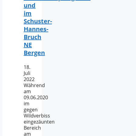
und
im
Schuster-
Hannes-
Bruch
NE
Bergen
18.
Juli
2022
Während
am
09.06.2020
im
gegen
Wildverbiss
eingezäunten
Bereich
am