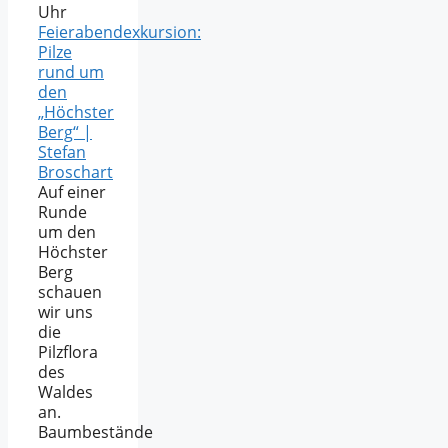
Uhr
Feierabendexkursion:
Pilze
rund um
den
„Höchster
Berg“ |
Stefan
Broschart
Auf einer
Runde
um den
Höchster
Berg
schauen
wir uns
die
Pilzflora
des
Waldes
an.
Baumbestände